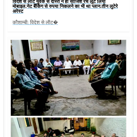
विदेश से लौटे युवक से दोस्त ने ही साजिश रच लूट लिया
मोबाइल,नेट बैंकिंग से रुपया निकलने का भी था प्लान,तीन लुटेरे
अरेस्ट
कौशाम्बी: विदेश से लौट�