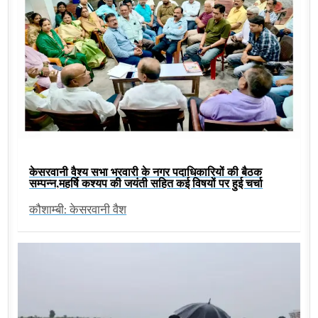
केसरवानी वैश्य सभा भरवारी के नगर पदाधिकारियों की बैठक
सम्पन्न,महर्षि कश्यप की जयंती सहित कई विषयों पर हुई चर्चा
कौशाम्बी: केसरवानी वैश