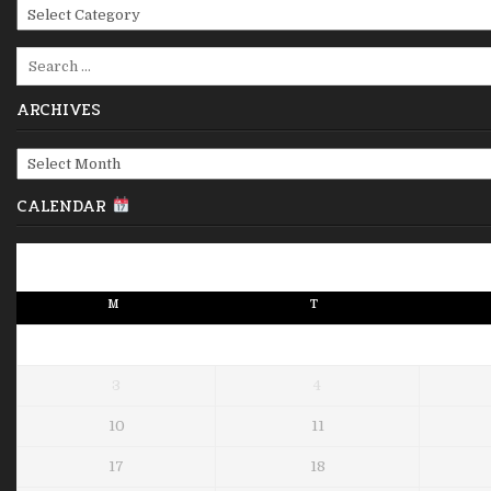
Categories
Search
for:
ARCHIVES
Archives
CALENDAR
M
T
3
4
10
11
17
18