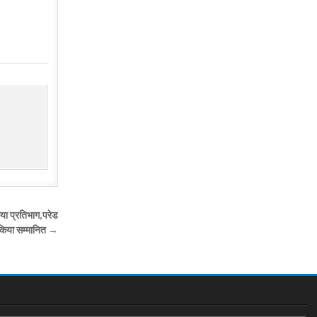
िया प्रतिभाग,परेड
ो किया सम्मानित →