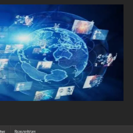
िक्षा
फ़िल्म/मनोरंजन