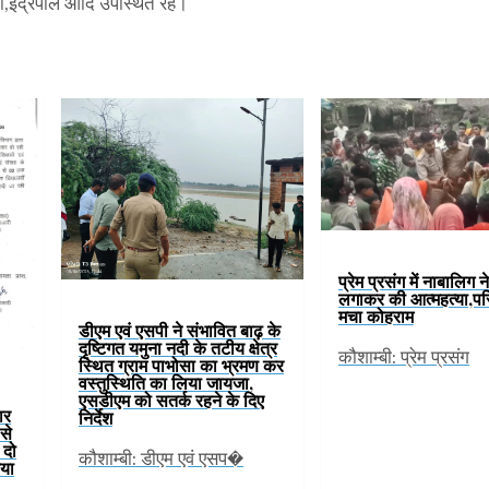
मा,इंद्रपाल आदि उपस्थित रहे।
प्रेम प्रसंग में नाबालिग न
लगाकर की आत्महत्या,परिज
मचा कोहराम
डीएम एवं एसपी ने संभावित बाढ़ के
दृष्टिगत यमुना नदी के तटीय क्षेत्र
कौशाम्बी: प्रेम प्रसंग
स्थित ग्राम पाभोसा का भ्रमण कर
वस्तुस्थिति का लिया जायजा,
एसडीएम को सतर्क रहने के दिए
ार
निर्देश
से
 दो
कौशाम्बी: डीएम एवं एसप�
या