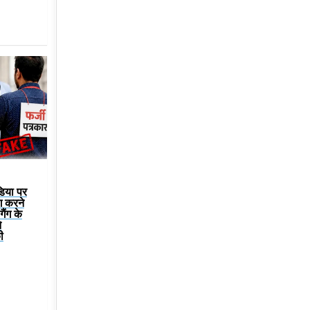
डिया पर
ग करने
ैंग के
े
ी