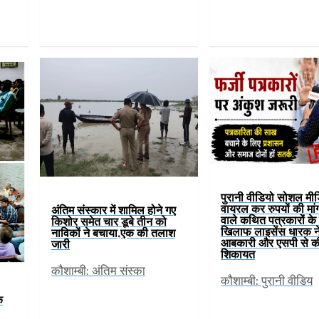
पुरानी वीडियो सोशल मी
वायरल कर रुपयों की मां
अंतिम संस्कार में शामिल होने गए
वाले कथित पत्रकारों के ग
किशोर समेत चार डूबे तीन को
खिलाफ लाइसेंस धारक न
नाविकों ने बचाया,एक की तलाश
आबकारी और एसपी से क
जारी
शिकायत
कौशाम्बी: अंतिम संस्का
कौशाम्बी: पुरानी वीडिय
े