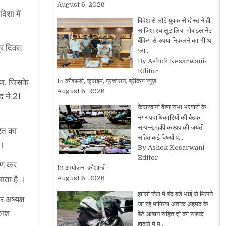
August 6, 2026
िशा में
विदेश से लौटे युवक से दोस्त ने ही
साजिश रच लूट लिया मोबाइल,नेट
बैंकिंग से रुपया निकलने का भी था
त्र दिवस
प्ला…
By Ashok Kesarwani-
Editor
In कौशाम्बी, क्राइम, प्रशासन, ब्रेकिंग न्यूज़
या, जिसके
August 6, 2026
द ने 21
केसरवानी वैश्य सभा भरवारी के
नगर पदाधिकारियों की बैठक
सम्पन्न,महर्षि कश्यप की जयंती
ारत का
सहित कई विषयों प…
ं।
By Ashok Kesarwani-
Editor
ोहण कर
In आयोजन, कौशाम्बी
August 6, 2026
जाता है ।
झांसी जेल में बंद बड़े भाई से मिलने
र अध्यक्ष
जा रहे माफिया अतीक अहमद के
काश
बेटे आबान सहित दो की सड़क
हादसे में म…