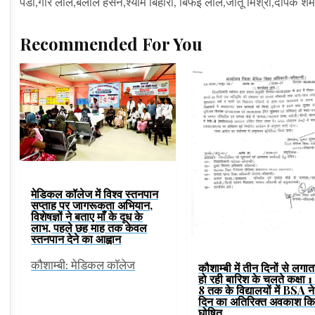
पंडा,गोरे लाल,बेलाल हसन,श्याम बिहारी, बिफई लाल,जीतू मिश्रा,दीपक शर्
Recommended For You
मेडिकल कॉलेज में विश्व स्तनपान
सप्ताह पर जागरूकता अभियान,
विशेषज्ञों ने बताए माँ के दूध के
लाभ, पहले छह माह तक केवल
स्तनपान देने का आह्वान
कौशाम्बी: मेडिकल कॉलेज
कौशाम्बी में तीन दिनों से लगात
हो रही बारिश के चलते कक्षा 1 
8 तक के विद्यालयों में BSA ने
दिन का अतिरिक्त अवकाश कि
घोषित