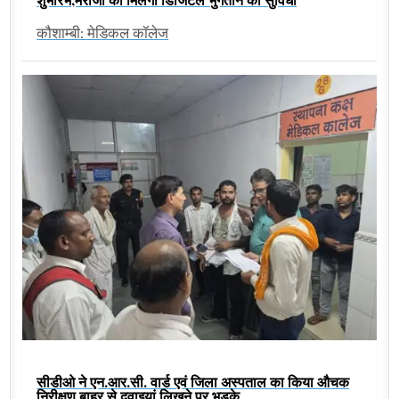
कौशाम्बी: मेडिकल कॉलेज
सीडीओ ने एन.आर.सी. वार्ड एवं जिला अस्पताल का किया औचक
निरीक्षण,बाहर से दवाइयां लिखने पर भड़के