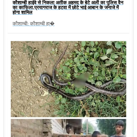
कौशाम्बी हाईवे से निकला अतीक अहमद के बेटे अली का पुलिस वैन
का काफिला,प्रयागराज के हटवा में छोटे भाई आबान के जनाजे में
होगा शामिल
कौशाम्बी: कौशाम्बी हा�