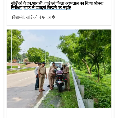
सीडीओ ने एन.आर.सी. वार्ड एवं जिला अस्पताल का किया औचक
निरीक्षण,बाहर से दवाइयां लिखने पर भड़के
कौशाम्बी: सीडीओ ने एन.आ�