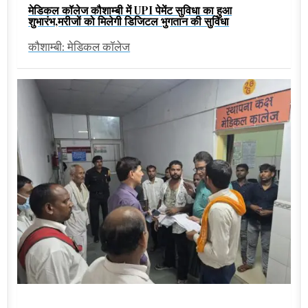
मेडिकल कॉलेज कौशाम्बी में UPI पेमेंट सुविधा का हुआ
शुभारंभ,मरीजों को मिलेगी डिजिटल भुगतान की सुविधा
कौशाम्बी: मेडिकल कॉलेज