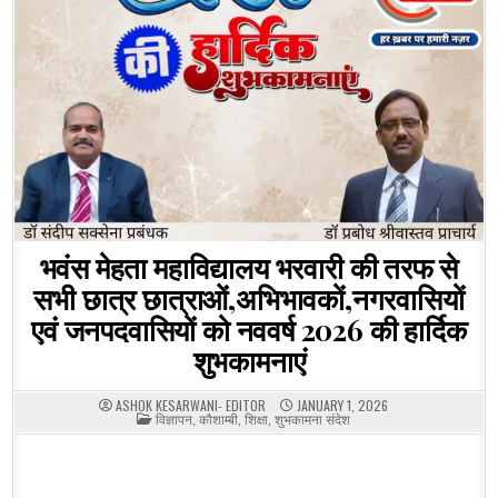
भवंस मेहता महाविद्यालय भरवारी की तरफ से
सभी छात्र छात्राओं,अभिभावकों,नगरवासियों
एवं जनपदवासियों को नववर्ष 2026 की हार्दिक
शुभकामनाएं
ASHOK KESARWANI- EDITOR
JANUARY 1, 2026
POSTED
विज्ञापन
,
कौशाम्बी
,
शिक्षा
,
शुभकामना संदेश
IN