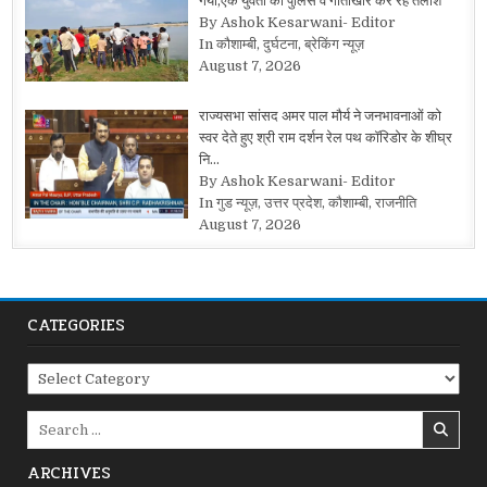
गया,एक युवती की पुलिस व गोताखोर कर रहे तलाश
By Ashok Kesarwani- Editor
In कौशाम्बी, दुर्घटना, ब्रेकिंग न्यूज़
August 7, 2026
राज्यसभा सांसद अमर पाल मौर्य ने जनभावनाओं को
स्वर देते हुए श्री राम दर्शन रेल पथ कॉरिडोर के शीघ्र
नि…
By Ashok Kesarwani- Editor
In गुड न्यूज़, उत्तर प्रदेश, कौशाम्बी, राजनीति
August 7, 2026
CATEGORIES
Categories
Search
for:
ARCHIVES