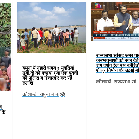
राज्यसभा सांसद अमर पाल 
जनभावनाओं को स्वर देते 
राम दर्शन रेल पथ कॉरिड
यमुना में नहाते समय 3 युवतियां
शीघ्र निर्माण की उठाई मा
डूबी,दो को बचाया गया,एक युवती
की पुलिस व गोताखोर कर रहे
कौशाम्बी: राज्यसभा सां
तलाश
कौशाम्बी: यमुना में नह�
े
 के