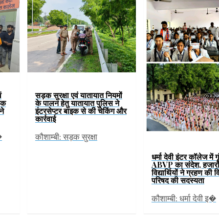
ं
सड़क सुरक्षा एवं यातायात नियमों
चक
के पालन हेतु यातायात पुलिस ने
ने
इंटरसेप्टर बाइक से की चेकिंग और
कार्रवाई
�
कौशाम्बी: सड़क सुरक्षा
धर्मा देवी इंटर कॉलेज में ग
ABVP का संदेश, हजारो
विद्यार्थियों ने ग्रहण की विद
परिषद की सदस्यता
कौशाम्बी: धर्मा देवी इ�