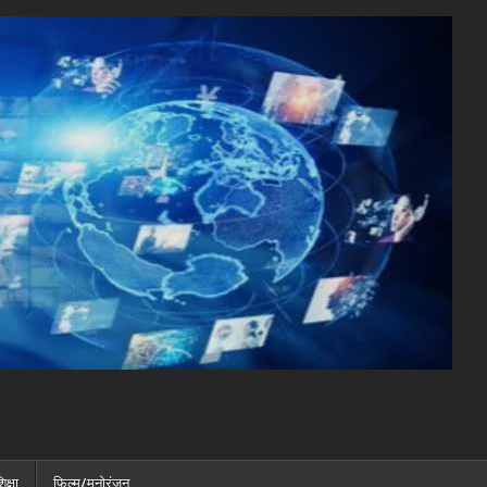
िक्षा
फ़िल्म/मनोरंजन