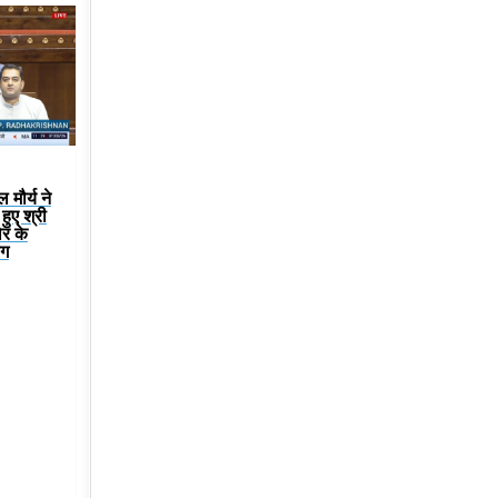
मौर्य ने
हुए श्री
ोर के
ंग