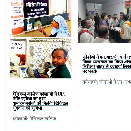
सीडीओ ने एन.आर.सी. वार्ड एव
जिला अस्पताल का किया औ
निरीक्षण,बाहर से दवाइयां लिख
पर भड़के
कौशाम्बी: सीडीओ ने एन.आ
मेडिकल कॉलेज कौशाम्बी में UPI
पेमेंट सुविधा का हुआ
शुभारंभ,मरीजों को मिलेगी डिजिटल
भुगतान की सुविधा
कौशाम्बी: मेडिकल कॉलेज