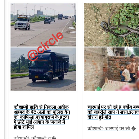
कौशाम्बी हाईवे से निकला अतीक
चारपाई पर सो रहे 8 वर्षीय बच्च
अहमद के बेटे अली का पुलिस वैन
को जहरीले सांप ने डंसा,इलाज
का काफिला,प्रयागराज के हटवा
दौरान हुई मौत
में छोटे भाई आबान के जनाजे में
होगा शामिल
कौशाम्बी: चारपाई पर सो �
कौशाम्बी: कौशाम्बी हा�