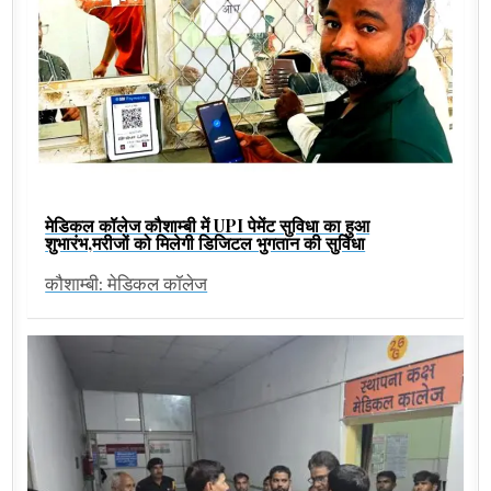
मेडिकल कॉलेज कौशाम्बी में UPI पेमेंट सुविधा का हुआ
शुभारंभ,मरीजों को मिलेगी डिजिटल भुगतान की सुविधा
कौशाम्बी: मेडिकल कॉलेज