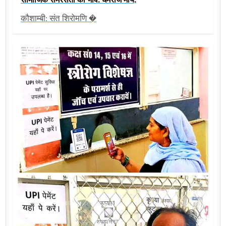
कौशाम्बी: संत शिरोमणि �