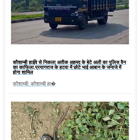
कौशाम्बी हाईवे से निकला अतीक अहमद के बेटे अली का पुलिस वैन
का काफिला,प्रयागराज के हटवा में छोटे भाई आबान के जनाजे में
होगा शामिल
कौशाम्बी: कौशाम्बी हा�