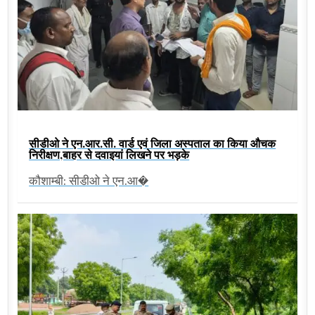
सीडीओ ने एन.आर.सी. वार्ड एवं जिला अस्पताल का किया औचक
निरीक्षण,बाहर से दवाइयां लिखने पर भड़के
कौशाम्बी: सीडीओ ने एन.आ�