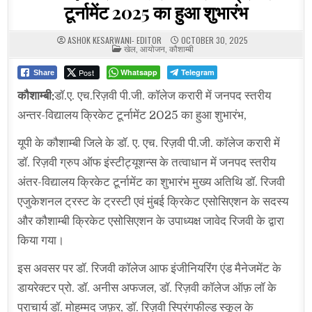
टूर्नामेंट 2025 का हुआ शुभारंभ
ASHOK KESARWANI- EDITOR
OCTOBER 30, 2025
POSTED
खेल
,
आयोजन
,
कौशाम्बी
IN
Post
Whatsapp
Telegram
Share
कौशाम्बी:
डॉ.ए. एच.रिज़वी पी.जी. कॉलेज करारी में जनपद स्तरीय
अन्तर-विद्यालय क्रिकेट टूर्नामेंट 2025 का हुआ शुभारंभ,
यूपी के कौशाम्बी जिले के डॉ. ए. एच. रिज़वी पी.जी. कॉलेज करारी में
डॉ. रिज़वी ग्रुप ऑफ इंस्टीट्यूशन्स के तत्वाधान में जनपद स्तरीय
अंतर-विद्यालय क्रिकेट टूर्नामेंट का शुभारंभ मुख्य अतिथि डॉ. रिजवी
एजुकेशनल ट्रस्ट के ट्रस्टी एवं मुंबई क्रिकेट एसोसिएशन के सदस्य
और कौशाम्बी क्रिकेट एसोसिएशन के उपाध्यक्ष जावेद रिजवी के द्वारा
किया गया।
इस अवसर पर डॉ. रिजवी कॉलेज आफ इंजीनियरिंग एंड मैनेजमेंट के
डायरेक्टर प्रो. डॉ. अनीस अफजल, डॉ. रिज़वी कॉलेज ऑफ़ लॉ के
प्राचार्य डॉ. मोहम्मद जफ़र, डॉ. रिज़वी स्प्रिंगफील्ड स्कूल के