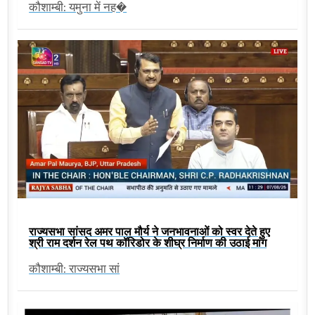
कौशाम्बी: यमुना में नह�
राज्यसभा सांसद अमर पाल मौर्य ने जनभावनाओं को स्वर देते हुए
श्री राम दर्शन रेल पथ कॉरिडोर के शीघ्र निर्माण की उठाई मांग
कौशाम्बी: राज्यसभा सां