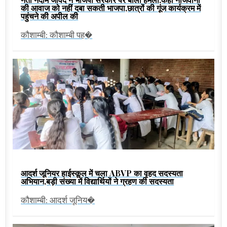
की आवाज को नहीं दबा सकती भाजपा,छात्रों की गूंज कार्यक्रम में
पहुंचने की अपील की
कौशाम्बी: कौशाम्बी पह�
आदर्श जूनियर हाईस्कूल में चला ABVP का वृहद सदस्यता
अभियान,बड़ी संख्या में विद्यार्थियों ने ग्रहण की सदस्यता
कौशाम्बी: आदर्श जूनिय�