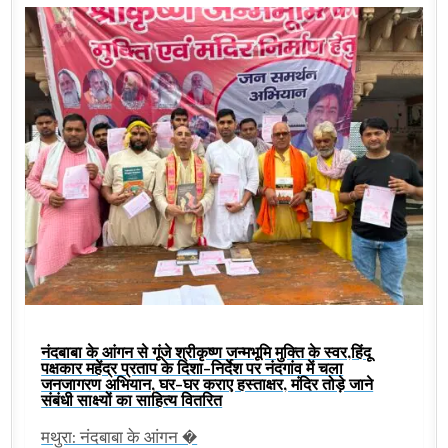
नंदबाबा के आंगन से गूंजे श्रीकृष्ण जन्मभूमि मुक्ति के स्वर,हिंदू
पक्षकार महेंद्र प्रताप के दिशा-निर्देश पर नंदगांव में चला
जनजागरण अभियान, घर-घर कराए हस्ताक्षर, मंदिर तोड़े जाने
संबंधी साक्ष्यों का साहित्य वितरित
मथुरा: नंदबाबा के आंगन �