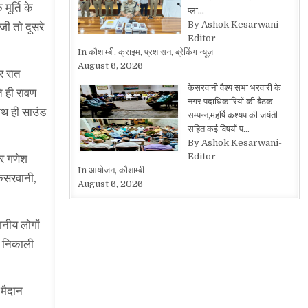
ूर्ति के
प्ला…
By Ashok Kesarwani-
जी तो दूसरे
Editor
In कौशाम्बी, क्राइम, प्रशासन, ब्रेकिंग न्यूज़
August 6, 2026
र रात
केसरवानी वैश्य सभा भरवारी के
े ही रावण
नगर पदाधिकारियों की बैठक
ाथ ही साउंड
सम्पन्न,महर्षि कश्यप की जयंती
सहित कई विषयों प…
By Ashok Kesarwani-
Editor
ौर गणेश
In आयोजन, कौशाम्बी
केसरवानी,
August 6, 2026
ानीय लोगों
ी निकाली
 मैदान