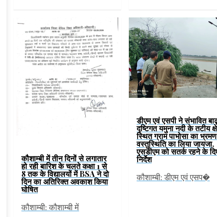
डीएम एवं एसपी ने संभावित बाढ
दृष्टिगत यमुना नदी के तटीय क्ष
स्थित ग्राम पाभोसा का भ्रम
वस्तुस्थिति का लिया जायजा,
एसडीएम को सतर्क रहने के दि
कौशाम्बी में तीन दिनों से लगातार
निर्देश
हो रही बारिश के चलते कक्षा 1 से
8 तक के विद्यालयों में BSA ने दो
कौशाम्बी: डीएम एवं एसप�
दिन का अतिरिक्त अवकाश किया
घोषित
कौशाम्बी: कौशाम्बी में