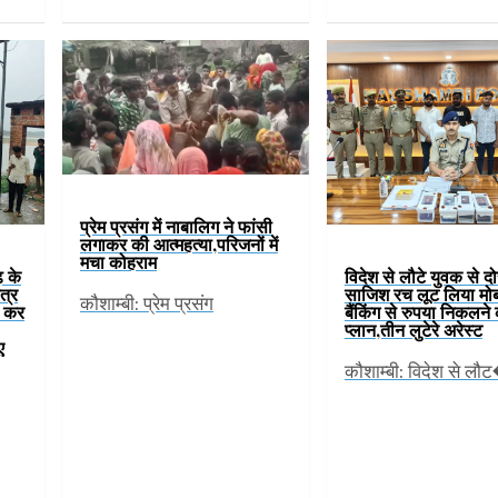
प्रेम प्रसंग में नाबालिग ने फांसी
लगाकर की आत्महत्या,परिजनों में
मचा कोहराम
़ के
विदेश से लौटे युवक से दो
ेत्र
साजिश रच लूट लिया मो
कौशाम्बी: प्रेम प्रसंग
ण कर
बैंकिंग से रुपया निकलने
प्लान,तीन लुटेरे अरेस्ट
ए
कौशाम्बी: विदेश से लौ