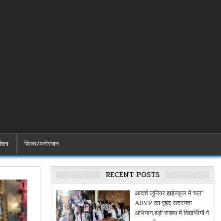
िक्षा
फ़िल्म/मनोरंजन
RECENT POSTS
आदर्श जूनियर हाईस्कूल में चला
ABVP का वृहद सदस्यता
अभियान,बड़ी संख्या में विद्यार्थियों ने