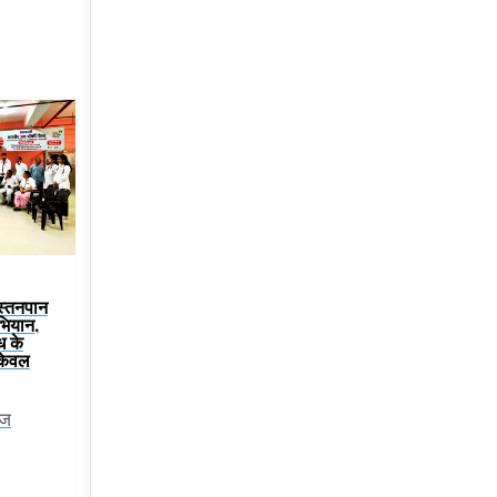
 स्तनपान
भियान,
ूध के
केवल
ेज