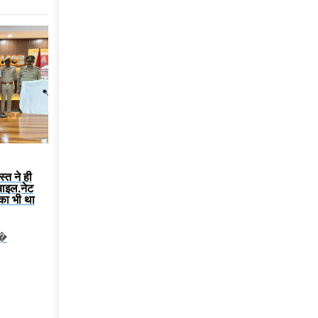
स्त ने ही
बाइल,नेट
 का भी था
ट�