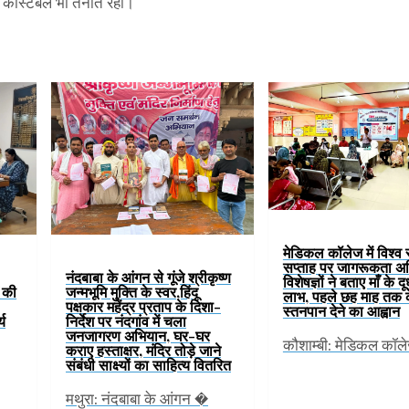
ा कांस्टेबल भी तैनात रही।
मेडिकल कॉलेज में विश्व
सप्ताह पर जागरूकता अ
नंदबाबा के आंगन से गूंजे श्रीकृष्ण
विशेषज्ञों ने बताए माँ के द
ं की
जन्मभूमि मुक्ति के स्वर,हिंदू
लाभ, पहले छह माह तक 
पक्षकार महेंद्र प्रताप के दिशा-
स्तनपान देने का आह्वान
्य
निर्देश पर नंदगांव में चला
जनजागरण अभियान, घर-घर
कौशाम्बी: मेडिकल कॉल
कराए हस्ताक्षर, मंदिर तोड़े जाने
संबंधी साक्ष्यों का साहित्य वितरित
मथुरा: नंदबाबा के आंगन �