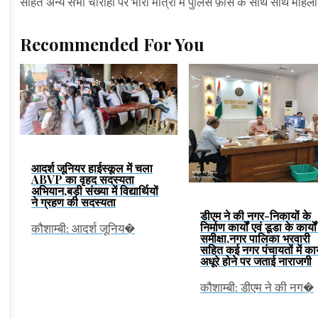
सहित अन्य सभी चौराहों पर भारी मात्रा में पुलिस फ़ोर्स के साथ साथ महिल
Recommended For You
आदर्श जूनियर हाईस्कूल में चला
ABVP का वृहद सदस्यता
अभियान,बड़ी संख्या में विद्यार्थियों
ने ग्रहण की सदस्यता
डीएम ने की नगर-निकायों के
निर्माण कार्यों एवं डूडा के कार्यो
कौशाम्बी: आदर्श जूनिय�
समीक्षा,नगर पालिका भरवारी
सहित कई नगर पंचायतों में कार
अधूरे होने पर जताई नाराजगी
कौशाम्बी: डीएम ने की नग�