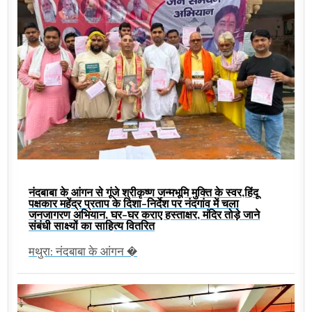
नंदबाबा के आंगन से गूंजे श्रीकृष्ण जन्मभूमि मुक्ति के स्वर,हिंदू
पक्षकार महेंद्र प्रताप के दिशा-निर्देश पर नंदगांव में चला
जनजागरण अभियान, घर-घर कराए हस्ताक्षर, मंदिर तोड़े जाने
संबंधी साक्ष्यों का साहित्य वितरित
मथुरा: नंदबाबा के आंगन �