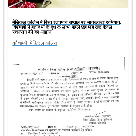
मेडिकल कॉलेज में विश्व स्तनपान सप्ताह पर जागरूकता अभियान,
विशेषज्ञों ने बताए माँ के दूध के लाभ, पहले छह माह तक केवल
स्तनपान देने का आह्वान
कौशाम्बी: मेडिकल कॉलेज