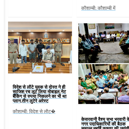
कौशाम्बी: कौशाम्बी में
विदेश से लौटे युवक से दोस्त ने ही
साजिश रच लूट लिया मोबाइल,नेट
बैंकिंग से रुपया निकलने का भी था
प्लान,तीन लुटेरे अरेस्ट
कौशाम्बी: विदेश से लौट�
केसरवानी वैश्य सभा भरवारी क
नगर पदाधिकारियों की बैठक
सम्पन्न,महर्षि कश्यप की जयंत