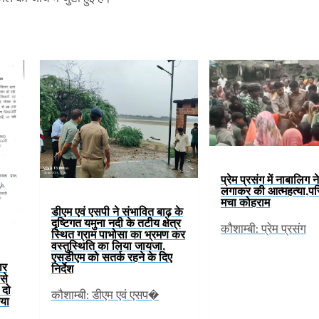
प्रेम प्रसंग में नाबालिग न
लगाकर की आत्महत्या,परिज
मचा कोहराम
डीएम एवं एसपी ने संभावित बाढ़ के
दृष्टिगत यमुना नदी के तटीय क्षेत्र
कौशाम्बी: प्रेम प्रसंग
स्थित ग्राम पाभोसा का भ्रमण कर
वस्तुस्थिति का लिया जायजा,
एसडीएम को सतर्क रहने के दिए
ार
निर्देश
से
 दो
कौशाम्बी: डीएम एवं एसप�
या