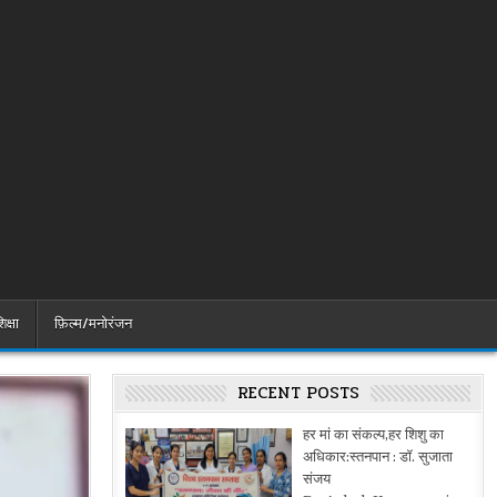
िक्षा
फ़िल्म/मनोरंजन
RECENT POSTS
हर मां का संकल्प,हर शिशु का
अधिकार:स्तनपान : डॉ. सुजाता
संजय