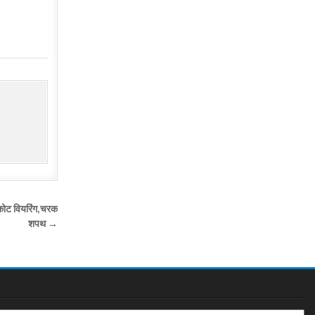
 कोट वियरिंग,चरक
शपथ →