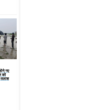
होने गए
न को
ी तलाश