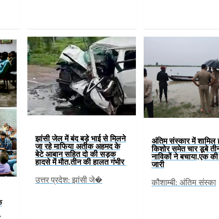
झांसी जेल में बंद बड़े भाई से मिलने
अंतिम संस्कार में शामिल 
जा रहे माफिया अतीक अहमद के
किशोर समेत चार डूबे ती
बेटे आबान सहित दो की सड़क
नाविकों ने बचाया,एक क
हादसे में मौत,तीन की हालत गंभीर
जारी
उत्तर प्रदेश: झांसी जे�
कौशाम्बी: अंतिम संस्का
े
ी