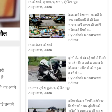
In कौशाम्बी, क्राइम, प्रशासन, ब्रेकिंग न्यूज़
August 6, 2026
केसरवानी वैश्य सभा भरवारी के
नगर पदाधिकारियों की बैठक
सम्पन्न,महर्षि कश्यप की जयंती
सहित कई विषयों प…
मौत
By Ashok Kesarwani-
Editor
In आयोजन, कौशाम्बी
August 6, 2026
झांसी जेल में बंद बड़े भाई से मिलने
जा रहे माफिया अतीक अहमद के
बेटे आबान सहित दो की सड़क
ारी
हादसे में म…
 है।
By Ashok Kesarwani-
Editor
थे, वह अपने
In उत्तर प्रदेश, दुर्घटना, ब्रेकिंग न्यूज़
August 6, 2026
अंतिम संस्कार में शामिल होने गए
ो गई,उनकी
किशोर समेत चार डूबे तीन को
नाविकों ने बचाया,एक की तलाश