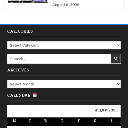
August 6, 2026
CATEGORIES
Categories
Search
for:
ARCHIVES
Archives
CALENDAR
August 2026
M
T
W
T
F
S
S