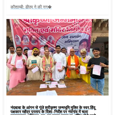
कौशाम्बी: डीएम ने की नग�
नंदबाबा के आंगन से गूंजे श्रीकृष्ण जन्मभूमि मुक्ति के स्वर,हिंदू
पक्षकार महेंद्र प्रताप के दिशा-निर्देश पर नंदगांव में चला