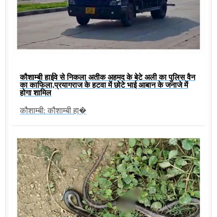
कौशाम्बी हाईवे से निकला अतीक अहमद के बेटे अली का पुलिस वैन
का काफिला,प्रयागराज के हटवा में छोटे भाई आबान के जनाजे में
होगा शामिल
कौशाम्बी: कौशाम्बी हा�