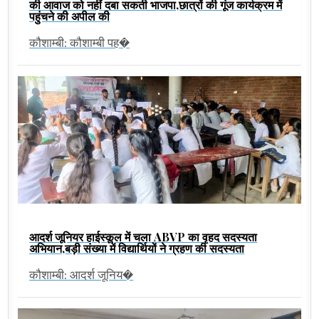
की आवाज को नहीं दबा सकती भाजपा,छात्रों की गूंज कार्यक्रम में
पहुंचने की अपील की
कौशाम्बी: कौशाम्बी पह�
आदर्श जूनियर हाईस्कूल में चला ABVP का वृहद सदस्यता
अभियान,बड़ी संख्या में विद्यार्थियों ने ग्रहण की सदस्यता
कौशाम्बी: आदर्श जूनिय�