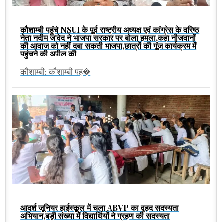
कौशाम्बी पहुंचे NSUI के पूर्व राष्ट्रीय अध्यक्ष एवं कांग्रेस के वरिष्ठ
नेता नदीम जावेद ने भाजपा सरकार पर बोला हमला,कहा नौजवानों
की आवाज को नहीं दबा सकती भाजपा,छात्रों की गूंज कार्यक्रम में
पहुंचने की अपील की
कौशाम्बी: कौशाम्बी पह�
आदर्श जूनियर हाईस्कूल में चला ABVP का वृहद सदस्यता
अभियान,बड़ी संख्या में विद्यार्थियों ने ग्रहण की सदस्यता