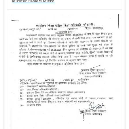
कौशाम्बी: मेडिकल कॉलेज