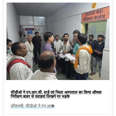
सीडीओ ने एन.आर.सी. वार्ड एवं जिला अस्पताल का किया औचक
निरीक्षण,बाहर से दवाइयां लिखने पर भड़के
कौशाम्बी: सीडीओ ने एन.आ�