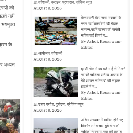
In कौशाम्बी, क्राइम, प्रशासन, ब्रेकिंग न्यूज़
 एसपी को
August 6, 2026
्शे नहीं
केसरवानी वैश्य सभा भरवारी के
नगर पदाधिकारियों की बैठक
 भयमुक्त
सम्पन्न,महर्षि कश्यप की जयंती
सहित कई विषयों प…
By Ashok Kesarwani-
क्रम के
Editor
In आयोजन, कौशाम्बी
August 6, 2026
र अध्यक्ष
झांसी जेल में बंद बड़े भाई से मिलने
जा रहे माफिया अतीक अहमद के
बेटे आबान सहित दो की सड़क
हादसे में म…
By Ashok Kesarwani-
Editor
In उत्तर प्रदेश, दुर्घटना, ब्रेकिंग न्यूज़
August 6, 2026
अंतिम संस्कार में शामिल होने गए
किशोर समेत चार डूबे तीन को
नाविकों ने बचाया,एक की तलाश