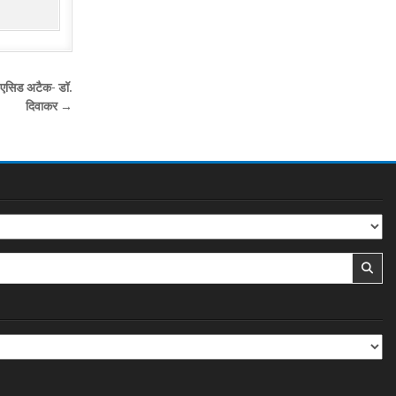
ै एसिड अटैक- डॉ.
दिवाकर →