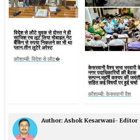
विदेश से लौटे युवक से दोस्त ने ही
साजिश रच लूट लिया मोबाइल,नेट
बैंकिंग से रुपया निकलने का भी था
प्लान,तीन लुटेरे अरेस्ट
कौशाम्बी: विदेश से लौट�
केसरवानी वैश्य सभा भरवारी क
नगर पदाधिकारियों की बैठक
सम्पन्न,महर्षि कश्यप की जयंत
सहित कई विषयों पर हुई चर्चा
कौशाम्बी: केसरवानी वैश
Author:
Ashok Kesarwani- Editor