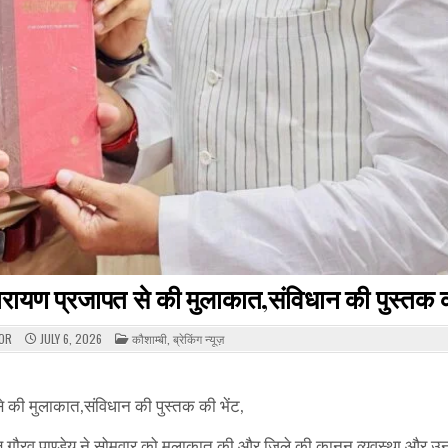
यनारायण प्रजापत से की मुलाकात,संविधान की पुस्तक क
POSTED
TOR
JULY 6, 2026
कौशाम्बी
,
ब्रेकिंग न्यूज़
IN
से की मुलाकात,संविधान की पुस्तक की भेंट,
यक्ष गौरव पाण्डेय ने सोमवार को मुलाकात की और जिले की कानून व्यवस्था और 