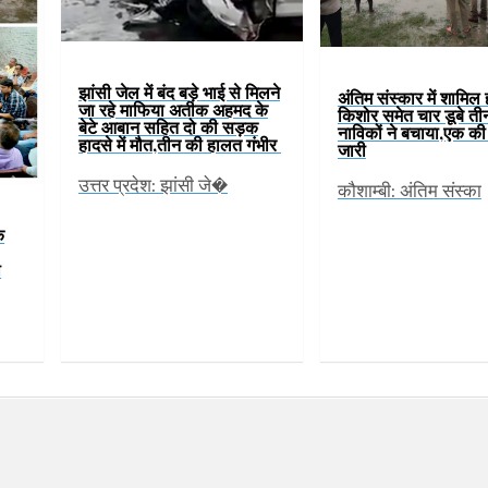
झांसी जेल में बंद बड़े भाई से मिलने
अंतिम संस्कार में शामिल 
जा रहे माफिया अतीक अहमद के
किशोर समेत चार डूबे ती
बेटे आबान सहित दो की सड़क
नाविकों ने बचाया,एक क
हादसे में मौत,तीन की हालत गंभीर
जारी
उत्तर प्रदेश: झांसी जे�
कौशाम्बी: अंतिम संस्का
े
ी