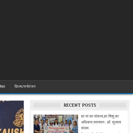
िक्षा
फ़िल्म/मनोरंजन
RECENT POSTS
हर मां का संकल्प,हर शिशु का
अधिकार:स्तनपान : डॉ. सुजाता
संजय