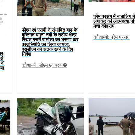
प्रेम प्रसंग में नाबालिग न
लगाकर की आत्महत्या,परिज
मचा कोहराम
डीएम एवं एसपी ने संभावित बाढ़ के
दृष्टिगत यमुना नदी के तटीय क्षेत्र
कौशाम्बी: प्रेम प्रसंग
स्थित ग्राम पाभोसा का भ्रमण कर
वस्तुस्थिति का लिया जायजा,
एसडीएम को सतर्क रहने के दिए
ार
निर्देश
से
 दो
कौशाम्बी: डीएम एवं एसप�
या