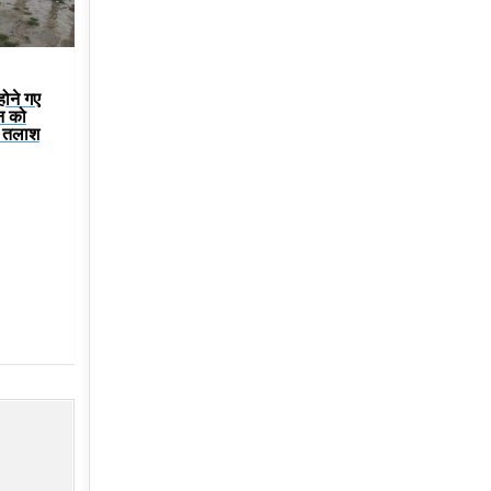
होने गए
न को
ी तलाश