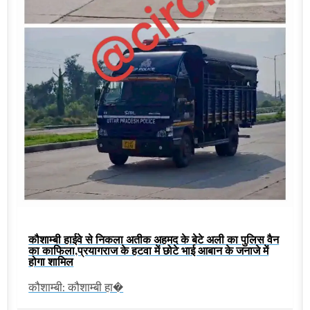
कौशाम्बी हाईवे से निकला अतीक अहमद के बेटे अली का पुलिस वैन
का काफिला,प्रयागराज के हटवा में छोटे भाई आबान के जनाजे में
होगा शामिल
कौशाम्बी: कौशाम्बी हा�