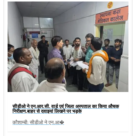
सीडीओ ने एन.आर.सी. वार्ड एवं जिला अस्पताल का किया औचक
निरीक्षण,बाहर से दवाइयां लिखने पर भड़के
कौशाम्बी: सीडीओ ने एन.आ�