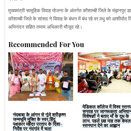
मुख्यमंत्री सामूहिक विवाह योजना के अंतर्गत कौशाम्बी जिले के मंझनपुर ड
कौशाम्बी जिले के सांसद ने विवाह के बंधन में बंध रहे वर वधु को आशीर्
अभिनंदन सहित तमाम अधिकारी मौजूद रहे।
Recommended For You
मेडिकल कॉलेज में विश्व स्तन
सप्ताह पर जागरूकता अभिया
नंदबाबा के आंगन से गूंजे श्रीकृष्ण
विशेषज्ञों ने बताए माँ के दूध के
जन्मभूमि मुक्ति के स्वर,हिंदू
लाभ, पहले छह माह तक केवल
पक्षकार महेंद्र प्रताप के दिशा-
स्तनपान देने का आह्वान
निर्देश पर नंदगांव में चला