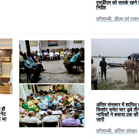
एसडीएम को सतर्क रहने 
निर्देश
कौशाम्बी: डीएम एवं एस
अंतिम संस्कार में शामिल 
े ही
किशोर समेत चार डूबे ती
नेट
नाविकों ने बचाया,एक क
ी था
जारी
कौशाम्बी: अंतिम संस्का