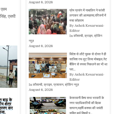
August 6, 2026
ी एवम
प्रेम प्रसंग में नाबालिग ने फांसी
लगाकर की आत्महत्या,परिजनों में
सिंह, एसपी
मचा कोहराम
By Ashok Kesarwani-
Editor
In कौशाम्बी, क्राइम, ब्रेकिंग
न्यूज़
August 6, 2026
विदेश से लौटे युवक से दोस्त ने ही
साजिश रच लूट लिया मोबाइल,नेट
बैंकिंग से रुपया निकलने का भी था
प्ला…
By Ashok Kesarwani-
Editor
In कौशाम्बी, क्राइम, प्रशासन, ब्रेकिंग न्यूज़
August 6, 2026
केसरवानी वैश्य सभा भरवारी के
त बाढ़ के
नगर पदाधिकारियों की बैठक
य क्षेत्र
भ्रमण कर
सम्पन्न,महर्षि कश्यप की जयंती
यजा,
सहित कई विषयों प…