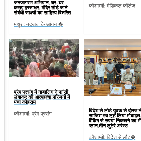
जनजागरण अभियान, घर-घर
कौशाम्बी: मेडिकल कॉलेज
कराए हस्ताक्षर, मंदिर तोड़े जाने
संबंधी साक्ष्यों का साहित्य वितरित
मथुरा: नंदबाबा के आंगन �
प्रेम प्रसंग में नाबालिग ने फांसी
लगाकर की आत्महत्या,परिजनों में
मचा कोहराम
विदेश से लौटे युवक से दोस्त न
कौशाम्बी: प्रेम प्रसंग
साजिश रच लूट लिया मोबाइल,
बैंकिंग से रुपया निकलने का भ
प्लान,तीन लुटेरे अरेस्ट
कौशाम्बी: विदेश से लौट�