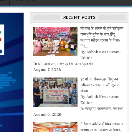
RECENT POSTS
नंदबाबा के आंगन से गूंजे श्रीकृष्ण
जन्मभूमि मुक्ति के स्वर,हिंदू
पक्षकार महेंद्र प्रताप के दिशा-
निर्…
By Ashok Kesarwani-
Editor
In धर्म, आयोजन, उत्तर प्रदेश, धरना/प्रदर्शन
August 7, 2026
हर मां का संकल्प,हर शिशु का
अधिकार:स्तनपान : डॉ. सुजाता
संजय
By Ashok Kesarwani-
Editor
In राष्ट्रीय, जागरूकता, स्वास्थ्य
August 6, 2026
मेडिकल कॉलेज में विश्व स्तनपान
सप्ताह पर जागरूकता अभियान,