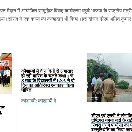
ायट मैदान में आयोजित सामूहिक विवाह कार्यक्रम पहुचे भाजपा के राष्ट्रीय मंत्र
वाद दिया।सांसद ने एक कन्या का कन्यादान भी किया।इस दौरान डीएम अमित कुमार 
कौशाम्बी में तीन दिनों से लगातार
हो रही बारिश के चलते कक्षा 1 से
8 तक के विद्यालयों में BSA ने दो
दिन का अतिरिक्त अवकाश किया
घोषित
कौशाम्बी: कौशाम्बी में
पान
न,
डीएम एवं एसपी ने संभावि
दृष्टिगत यमुना नदी के तटी
स्थित ग्राम पाभोसा का 
वस्तुस्थिति का लिया जा