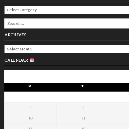
Categories
Search
for:
ARCHIVES
Archives
CALENDAR
M
T
3
4
10
11
17
18