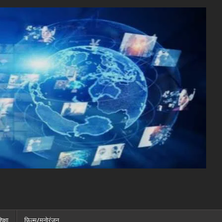
िक्षा
फ़िल्म/मनोरंजन