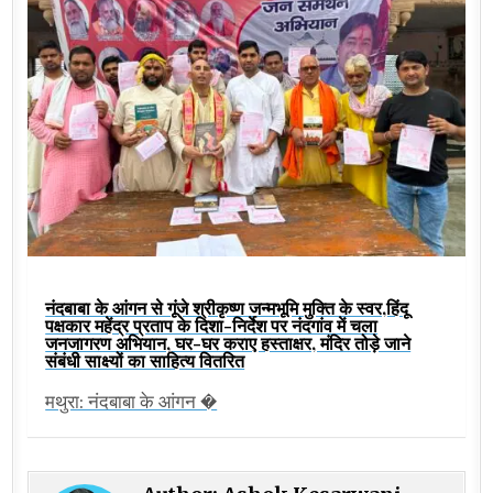
नंदबाबा के आंगन से गूंजे श्रीकृष्ण जन्मभूमि मुक्ति के स्वर,हिंदू
पक्षकार महेंद्र प्रताप के दिशा-निर्देश पर नंदगांव में चला
जनजागरण अभियान, घर-घर कराए हस्ताक्षर, मंदिर तोड़े जाने
संबंधी साक्ष्यों का साहित्य वितरित
मथुरा: नंदबाबा के आंगन �