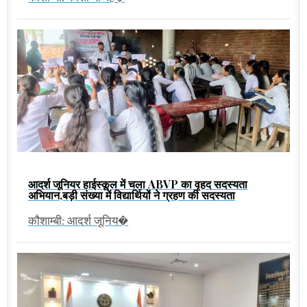
आदर्श जूनियर हाईस्कूल में चला ABVP का वृहद सदस्यता
अभियान,बड़ी संख्या में विद्यार्थियों ने ग्रहण की सदस्यता
कौशाम्बी: आदर्श जूनिय�