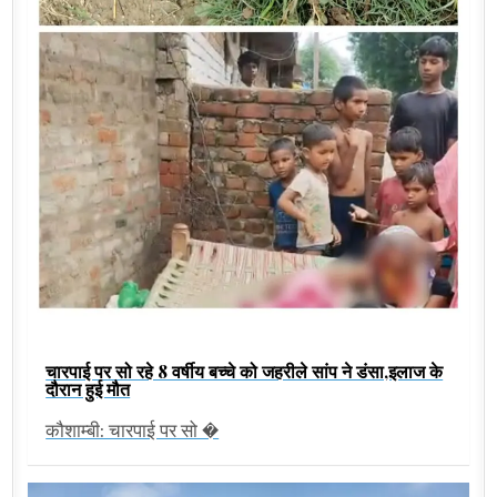
चारपाई पर सो रहे 8 वर्षीय बच्चे को जहरीले सांप ने डंसा,इलाज के
दौरान हुई मौत
कौशाम्बी: चारपाई पर सो �