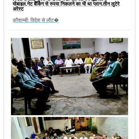
मोबाइल,नेट बैंकिंग से रुपया निकलने का भी था प्लान,तीन लुटेरे
अरेस्ट
कौशाम्बी: विदेश से लौट�