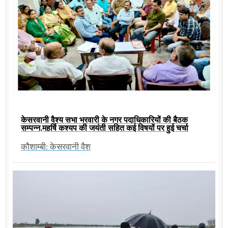
केसरवानी वैश्य सभा भरवारी के नगर पदाधिकारियों की बैठक
सम्पन्न,महर्षि कश्यप की जयंती सहित कई विषयों पर हुई चर्चा
कौशाम्बी: केसरवानी वैश