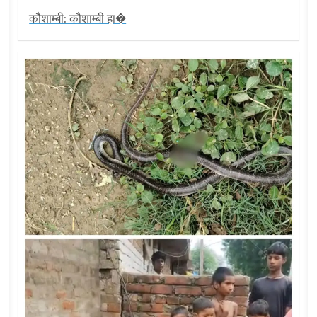
कौशाम्बी: कौशाम्बी हा�