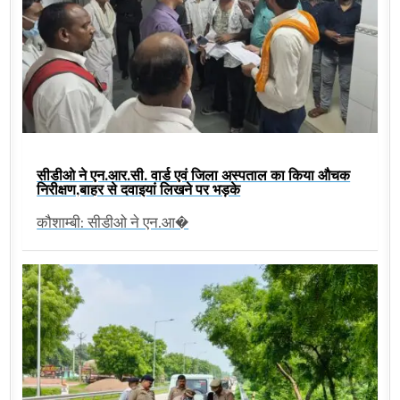
सीडीओ ने एन.आर.सी. वार्ड एवं जिला अस्पताल का किया औचक
निरीक्षण,बाहर से दवाइयां लिखने पर भड़के
कौशाम्बी: सीडीओ ने एन.आ�