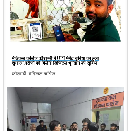
मेडिकल कॉलेज कौशाम्बी में UPI पेमेंट सुविधा का हुआ
शुभारंभ,मरीजों को मिलेगी डिजिटल भुगतान की सुविधा
कौशाम्बी: मेडिकल कॉलेज