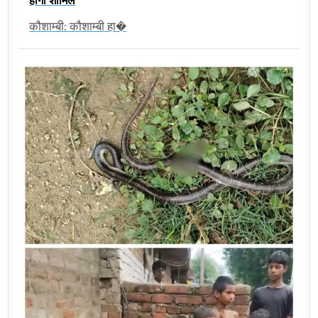
कौशाम्बी: कौशाम्बी हा�