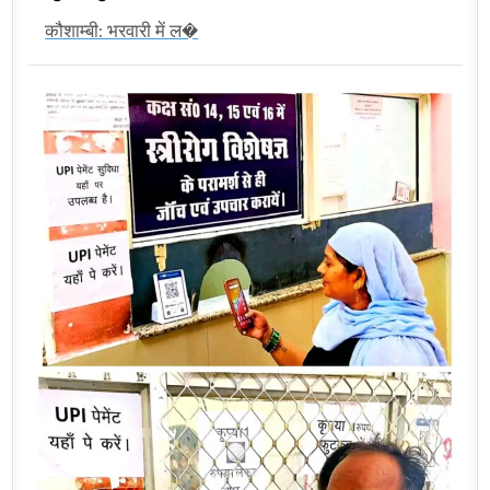
कौशाम्बी: भरवारी में ल�