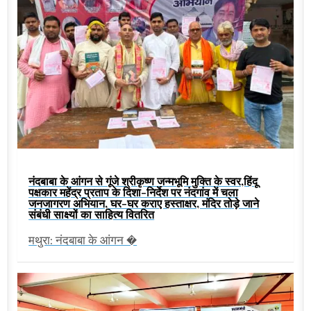
नंदबाबा के आंगन से गूंजे श्रीकृष्ण जन्मभूमि मुक्ति के स्वर,हिंदू
पक्षकार महेंद्र प्रताप के दिशा-निर्देश पर नंदगांव में चला
जनजागरण अभियान, घर-घर कराए हस्ताक्षर, मंदिर तोड़े जाने
संबंधी साक्ष्यों का साहित्य वितरित
मथुरा: नंदबाबा के आंगन �