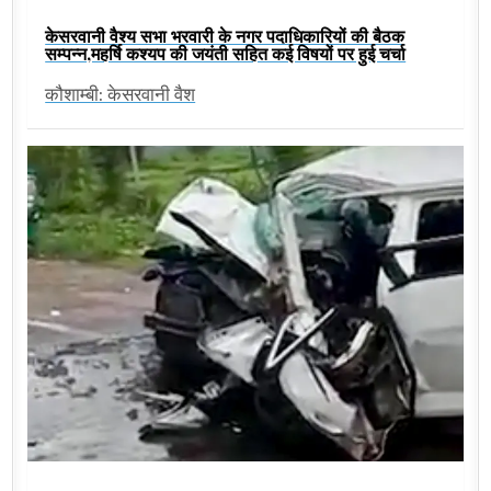
केसरवानी वैश्य सभा भरवारी के नगर पदाधिकारियों की बैठक
सम्पन्न,महर्षि कश्यप की जयंती सहित कई विषयों पर हुई चर्चा
कौशाम्बी: केसरवानी वैश