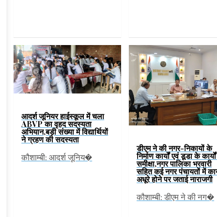
आदर्श जूनियर हाईस्कूल में चला
ABVP का वृहद सदस्यता
अभियान,बड़ी संख्या में विद्यार्थियों
ने ग्रहण की सदस्यता
डीएम ने की नगर-निकायों के
निर्माण कार्यों एवं डूडा के कार्यो
कौशाम्बी: आदर्श जूनिय�
समीक्षा,नगर पालिका भरवारी
सहित कई नगर पंचायतों में कार
अधूरे होने पर जताई नाराजगी
कौशाम्बी: डीएम ने की नग�