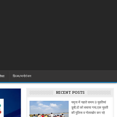
िक्षा
फ़िल्म/मनोरंजन
RECENT POSTS
यमुना में नहाते समय 3 युवतियां
डूबी,दो को बचाया गया,एक युवती
की पुलिस व गोताखोर कर रहे