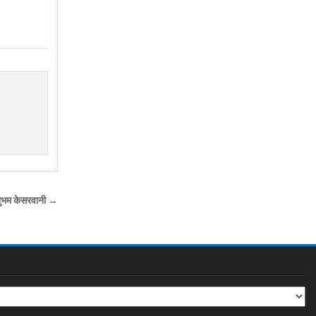
शुभम केसरवानी →