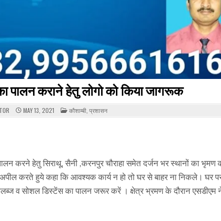
ा पालन कराने हेतु लोगो को किया जागरूक
POSTED
ITOR
MAY 13, 2021
कौशाम्बी
,
प्रशासन
IN
ालन करने हेतु सिराथू, सैनी ,करनपुर चौराहा समेत दर्जन भर स्थानों का भृमण 
अपील करते हुये कहा कि आवश्यक कार्य न हो तो घर से बाहर ना निकले। घर पर 
लब्ज व सोशल डिस्टेंस का पालन जरूर करें । क्षेत्र भ्रमण के दौरान एसडीएम ने
।