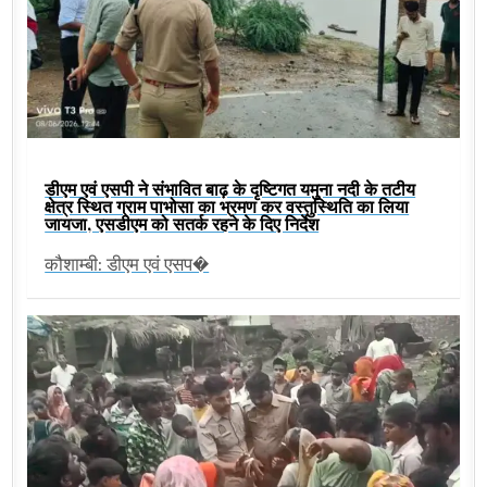
डीएम एवं एसपी ने संभावित बाढ़ के दृष्टिगत यमुना नदी के तटीय
क्षेत्र स्थित ग्राम पाभोसा का भ्रमण कर वस्तुस्थिति का लिया
जायजा, एसडीएम को सतर्क रहने के दिए निर्देश
कौशाम्बी: डीएम एवं एसप�