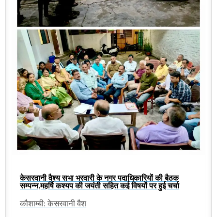
केसरवानी वैश्य सभा भरवारी के नगर पदाधिकारियों की बैठक
सम्पन्न,महर्षि कश्यप की जयंती सहित कई विषयों पर हुई चर्चा
कौशाम्बी: केसरवानी वैश