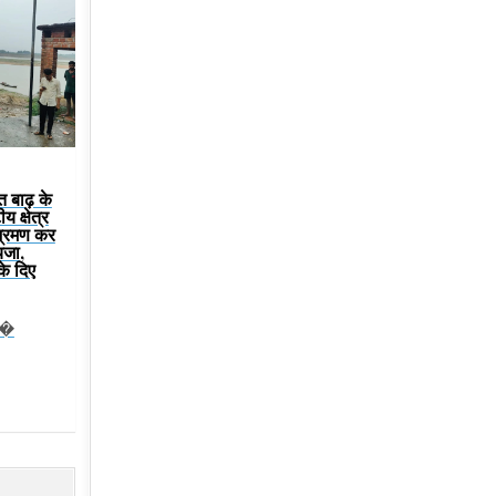
त बाढ़ के
य क्षेत्र
भ्रमण कर
यजा,
के दिए
प�