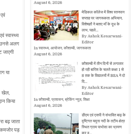
August 6, 2026
मेडिकल कॉलेज में विश्व स्तनपान
एवं
सप्ताह पर जागरूकता अभियान,
विशेषज्ञों ने बताए माँ के दूध के
लाभ, पहले…
ं स्वास्थ्य
By Ashok Kesarwani-
Editor
ो उनसे अलग
In स्वास्थ्य, आयोजन, कौशाम्बी, जागरूकता
ूट जाएगी
August 6, 2026
कौशाम्बी में तीन दिनों से लगातार
हो रही बारिश के चलते कक्षा 1 से
भाग या
8 तक के विद्यालयों में BSA ने दो
दि…
By Ashok Kesarwani-
, खेल,
Editor
In कौशाम्बी, प्रशासन, ब्रेकिंग न्यूज़, शिक्षा
वान किया
August 6, 2026
डीएम एवं एसपी ने संभावित बाढ़ के
तरा बढ़ जाता
दृष्टिगत यमुना नदी के तटीय क्षेत्र
स्थित ग्राम पाभोसा का भ्रमण
ध कमजोर पड़
कर व…