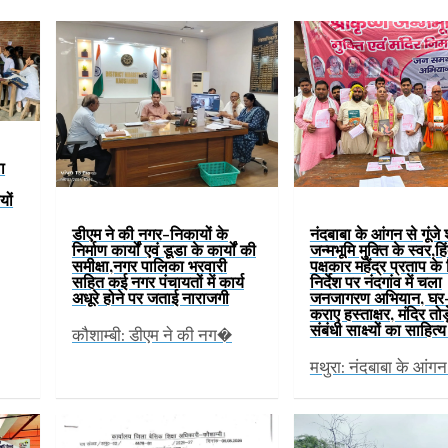
ा
यों
डीएम ने की नगर-निकायों के
नंदबाबा के आंगन से गूंजे 
निर्माण कार्यों एवं डूडा के कार्यों की
जन्मभूमि मुक्ति के स्वर,हिं
समीक्षा,नगर पालिका भरवारी
पक्षकार महेंद्र प्रताप के
सहित कई नगर पंचायतों में कार्य
निर्देश पर नंदगांव में चला
अधूरे होने पर जताई नाराजगी
जनजागरण अभियान, घर
कराए हस्ताक्षर, मंदिर तोड
संबंधी साक्ष्यों का साहित
कौशाम्बी: डीएम ने की नग�
मथुरा: नंदबाबा के आंग