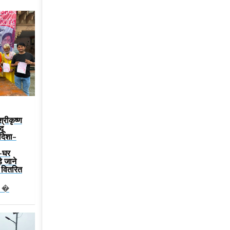
श्रीकृष्ण
दू
 दिशा-
-घर
़े जाने
्य वितरित
न �