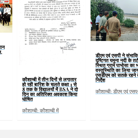
पान
न,
डीएम एवं एसपी ने संभावि
दृष्टिगत यमुना नदी के तटी
स्थित ग्राम पाभोसा का 
वस्तुस्थिति का लिया जा
एसडीएम को सतर्क रहने 
कौशाम्बी में तीन दिनों से लगातार
निर्देश
हो रही बारिश के चलते कक्षा 1 से
8 तक के विद्यालयों में BSA ने दो
कौशाम्बी: डीएम एवं एस
दिन का अतिरिक्त अवकाश किया
घोषित
कौशाम्बी: कौशाम्बी में