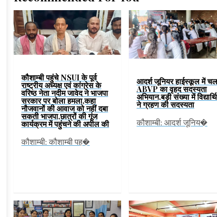
कौशाम्बी पहुंचे NSUI के पूर्व
आदर्श जूनियर हाईस्कूल में चल
राष्ट्रीय अध्यक्ष एवं कांग्रेस के
ABVP का वृहद सदस्यता
वरिष्ठ नेता नदीम जावेद ने भाजपा
अभियान,बड़ी संख्या में विद्यार्थि
सरकार पर बोला हमला,कहा
ने ग्रहण की सदस्यता
नौजवानों की आवाज को नहीं दबा
सकती भाजपा,छात्रों की गूंज
कौशाम्बी: आदर्श जूनिय�
कार्यक्रम में पहुंचने की अपील की
कौशाम्बी: कौशाम्बी पह�