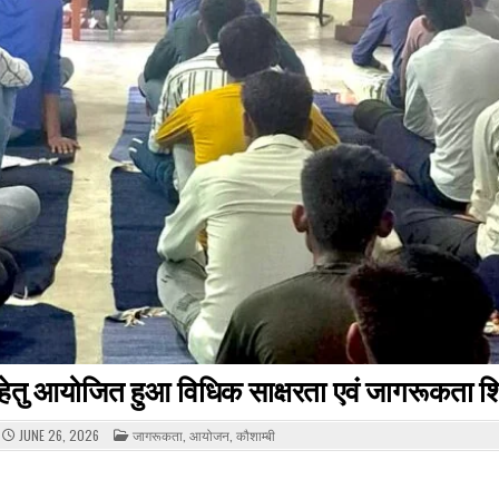
ाण हेतु आयोजित हुआ विधिक साक्षरता एवं जागरूकता श
POSTED
JUNE 26, 2026
जागरूकता
,
आयोजन
,
कौशाम्बी
IN