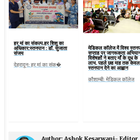
हर मां का संकल्प,हर शिशु का
मेडिकल कॉलेज में विश्व स्तन
अधिकार:स्तनपान : डॉ. सुजाता
सप्ताह पर जागरूकता अभिया
संजय
विशेषज्ञों ने बताए माँ के दूध के
लाभ, पहले छह माह तक केवल
देहरादून: हर मां का संक�
स्तनपान देने का आह्वान
कौशाम्बी: मेडिकल कॉलेज
Author:
Ashok Kesarwani- Editor