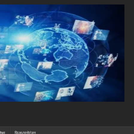
िक्षा
फ़िल्म/मनोरंजन