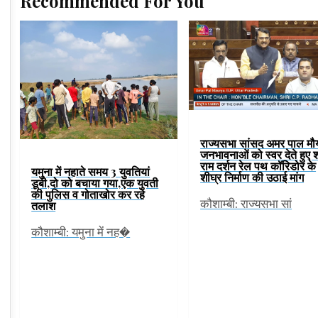
Recommended For You
राज्यसभा सांसद अमर पाल मौर्
जनभावनाओं को स्वर देते हुए श
राम दर्शन रेल पथ कॉरिडोर के
यमुना में नहाते समय 3 युवतियां
शीघ्र निर्माण की उठाई मांग
डूबी,दो को बचाया गया,एक युवती
की पुलिस व गोताखोर कर रहे
कौशाम्बी: राज्यसभा सां
तलाश
कौशाम्बी: यमुना में नह�