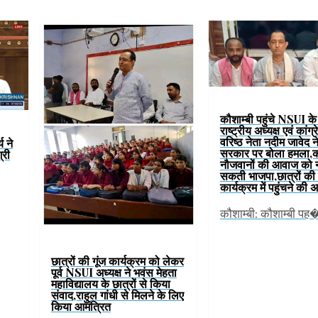
कौशाम्बी पहुंचे NSUI के प
राष्ट्रीय अध्यक्ष एवं कांग्
वरिष्ठ नेता नदीम जावेद 
य ने
सरकार पर बोला हमला,
्री
नौजवानों की आवाज को न
सकती भाजपा,छात्रों की 
कार्यक्रम में पहुंचने की
कौशाम्बी: कौशाम्बी पह
छात्रों की गूंज कार्यक्रम को लेकर
पूर्व NSUI अध्यक्ष ने भवंस मेहता
महाविद्यालय के छात्रों से किया
संवाद,राहुल गांधी से मिलने के लिए
किया आमंत्रित