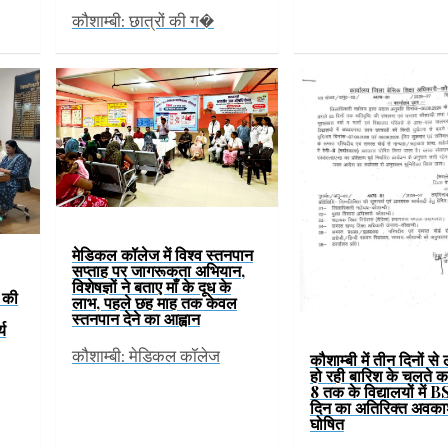
कौशाम्बी: छात्रों की ग�
मेडिकल कॉलेज में विश्व स्तनपान
सप्ताह पर जागरूकता अभियान,
विशेषज्ञों ने बताए माँ के दूध के
ं की
लाभ, पहले छह माह तक केवल
स्तनपान देने का आह्वान
्य
कौशाम्बी: मेडिकल कॉलेज
कौशाम्बी में तीन दिनों से
हो रही बारिश के चलते कक्
8 तक के विद्यालयों में B
दिन का अतिरिक्त अवका
घोषित