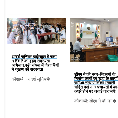
आदर्श जूनियर हाईस्कूल में चला
ABVP का वृहद सदस्यता
अभियान,बड़ी संख्या में विद्यार्थियों
ने ग्रहण की सदस्यता
डीएम ने की नगर-निकायों के
निर्माण कार्यों एवं डूडा के कार्यो
कौशाम्बी: आदर्श जूनिय�
समीक्षा,नगर पालिका भरवारी
सहित कई नगर पंचायतों में कार
अधूरे होने पर जताई नाराजगी
कौशाम्बी: डीएम ने की नग�