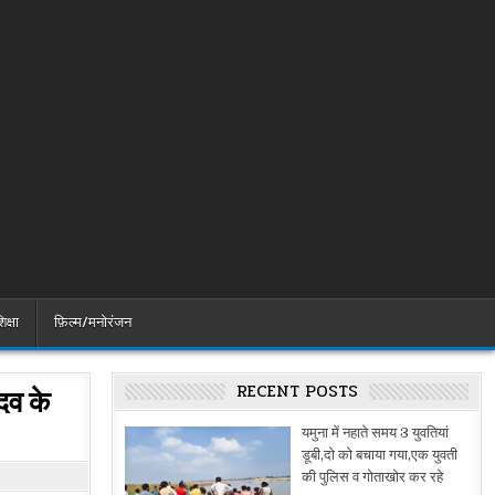
िक्षा
फ़िल्म/मनोरंजन
RECENT POSTS
दव के
यमुना में नहाते समय 3 युवतियां
डूबी,दो को बचाया गया,एक युवती
की पुलिस व गोताखोर कर रहे