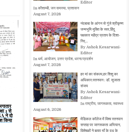
Editor
In कौशाम्बी, जन समस्या, प्रशासन
August 7, 2026
नंदबाबा के आंगन से गूंजे श्रीकृष्ण
जन्मभूमि मुक्ति के स्वर,हिंदू
पक्षकार महेंद्र प्रताप के दिशा-
निर्…
By Ashok Kesarwani-
Editor
In धर्म, आयोजन, उत्तर प्रदेश, धरना/प्रदर्शन
August 7, 2026
हर मां का संकल्प,हर शिशु का
अधिकार:स्तनपान : डॉ. सुजाता
संजय
By Ashok Kesarwani-
Editor
In राष्ट्रीय, जागरूकता, स्वास्थ्य
 लगातार
August 6, 2026
षा 1 से
SA ने दो
मेडिकल कॉलेज में विश्व स्तनपान
श किया
सप्ताह पर जागरूकता अभियान,
विशेषज्ञों ने बताए माँ के दूध के