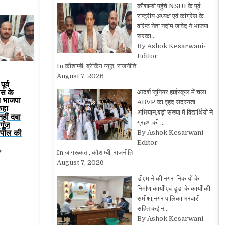
कौशाम्बी पहुंचे NSUI के पूर्व
राष्ट्रीय अध्यक्ष एवं कांग्रेस के
वरिष्ठ नेता नदीम जावेद ने भाजपा
सरका…
By Ashok Kesarwani-
Editor
In कौशाम्बी, ब्रेकिंग न्यूज़, राजनीति
August 7, 2026
ूर्व
रेस के
आदर्श जूनियर हाईस्कूल में चला
ने भाजपा
ABVP का वृहद सदस्यता
कहा
अभियान,बड़ी संख्या में विद्यार्थियों ने
हीं दबा
ग्रहण की …
गूंज
 अपील की
By Ashok Kesarwani-
Editor
�
In जागरूकता, कौशाम्बी, राजनीति
August 7, 2026
डीएम ने की नगर-निकायों के
निर्माण कार्यों एवं डूडा के कार्यों की
समीक्षा,नगर पालिका भरवारी
सहित कई न…
By Ashok Kesarwani-