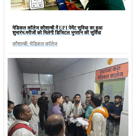
मेडिकल कॉलेज कौशाम्बी में UPI पेमेंट सुविधा का हुआ
शुभारंभ,मरीजों को मिलेगी डिजिटल भुगतान की सुविधा
कौशाम्बी: मेडिकल कॉलेज