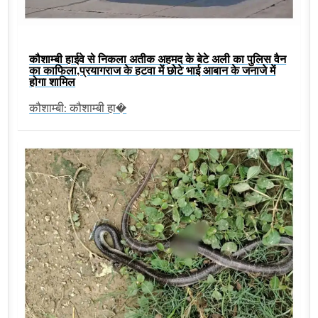
कौशाम्बी हाईवे से निकला अतीक अहमद के बेटे अली का पुलिस वैन
का काफिला,प्रयागराज के हटवा में छोटे भाई आबान के जनाजे में
होगा शामिल
कौशाम्बी: कौशाम्बी हा�