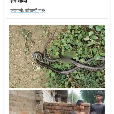
होगा शामिल
कौशाम्बी: कौशाम्बी हा�