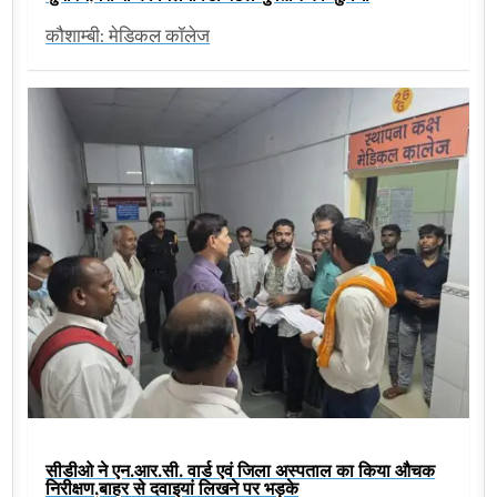
कौशाम्बी: मेडिकल कॉलेज
सीडीओ ने एन.आर.सी. वार्ड एवं जिला अस्पताल का किया औचक
निरीक्षण,बाहर से दवाइयां लिखने पर भड़के