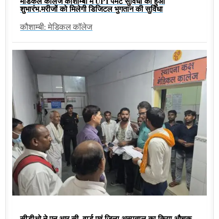
मेडिकल कॉलेज कौशाम्बी में UPI पेमेंट सुविधा का हुआ
शुभारंभ,मरीजों को मिलेगी डिजिटल भुगतान की सुविधा
कौशाम्बी: मेडिकल कॉलेज
सीडीओ ने एन.आर.सी. वार्ड एवं जिला अस्पताल का किया औचक