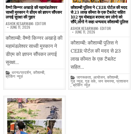
वैष्णो किन्नर अखाड़े की महामंडलेश्वर
कौशाम्बी पुलिस ने CEIR पोर्टल की मदद
साध्वी मुस्कान ने डीएम को ज्ञापन सौंपकर
से 23 लाख कीमत के एक टैबलेट सहित
लगाई सुरक्षा की गुहार
102 गुम मोबाइल बरामद कर लोगो को
सौंपे,लोगो ने कहा धन्यवाद कौशाम्बी पुलिस
ASHOK KESARWANI- EDITOR
JUNE 11, 2026
ASHOK KESARWANI- EDITOR
JUNE 11, 2026
कौशाम्बी: वैष्णो किन्नर अखाड़े की
कौशाम्बी: कौशाम्बी पुलिस ने
महामंडलेश्वर साध्वी मुस्कान ने
CEIR पोर्टल की मदद से 23
डीएम को ज्ञापन सौंपकर लगाई
लाख कीमत के एक टैबलेट
सुरक्षा…
सहित…
Posted
धरना/प्रदर्शन
,
कौशाम्बी
,
in
ब्रेकिंग न्यूज़
Posted
जागरूकता
,
आयोजन
,
कौशाम्बी
,
in
गुड न्यूज़
,
गुड वर्क
,
जन समस्या
,
प्रशासन
,
ब्रेकिंग न्यूज़