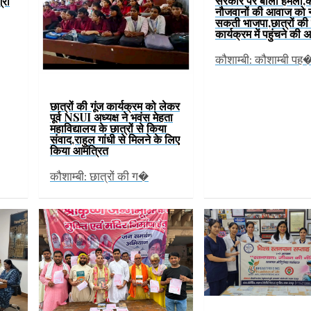
सरकार पर बोला हमला,
्री
नौजवानों की आवाज को न
सकती भाजपा,छात्रों की 
कार्यक्रम में पहुंचने की
कौशाम्बी: कौशाम्बी पह
छात्रों की गूंज कार्यक्रम को लेकर
पूर्व NSUI अध्यक्ष ने भवंस मेहता
महाविद्यालय के छात्रों से किया
संवाद,राहुल गांधी से मिलने के लिए
किया आमंत्रित
कौशाम्बी: छात्रों की ग�