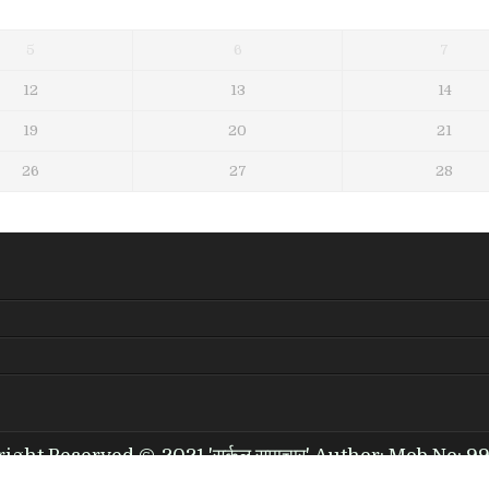
5
6
7
12
13
14
19
20
21
26
27
28
right Reserved ©-2021 'सर्कल समाचार' Author: Mob.No: 9
Design by ThemesDNA.com