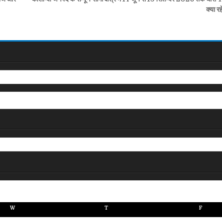
क्या र
W
T
F