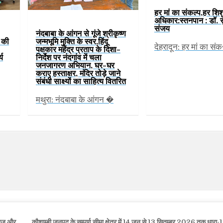
हर मां का संकल्प,हर शिश
अधिकार:स्तनपान : डॉ. 
संजय
नंदबाबा के आंगन से गूंजे श्रीकृष्ण
ं की
जन्मभूमि मुक्ति के स्वर,हिंदू
देहरादून: हर मां का स
पक्षकार महेंद्र प्रताप के दिशा-
्य
निर्देश पर नंदगांव में चला
जनजागरण अभियान, घर-घर
कराए हस्ताक्षर, मंदिर तोड़े जाने
संबंधी साक्ष्यों का साहित्य वितरित
मथुरा: नंदबाबा के आंगन �
गराज और
कौशाम्बी जनपद के सम्पूर्ण सीमा क्षेत्र में 14 जून से 13 सितम्बर 2026 तक धारा-1