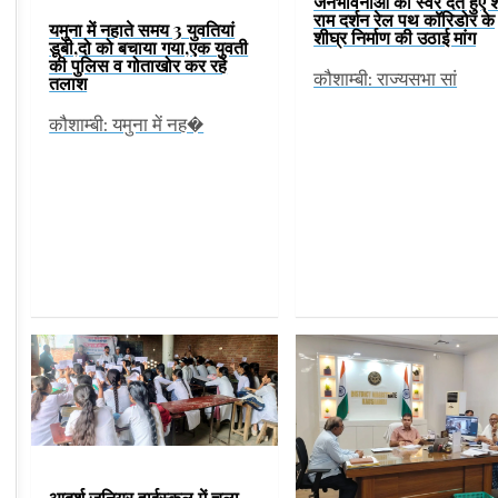
जनभावनाओं को स्वर देते हुए श
राम दर्शन रेल पथ कॉरिडोर के
यमुना में नहाते समय 3 युवतियां
शीघ्र निर्माण की उठाई मांग
डूबी,दो को बचाया गया,एक युवती
की पुलिस व गोताखोर कर रहे
कौशाम्बी: राज्यसभा सां
तलाश
कौशाम्बी: यमुना में नह�
आदर्श जूनियर हाईस्कूल में चला