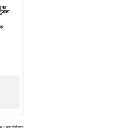
ु का
सुजाता
ंक�
63 लागू,देखे क्या