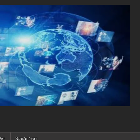
िक्षा
फ़िल्म/मनोरंजन