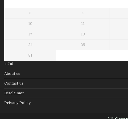
3
4
10
11
17
18
24
25
31
« Jul
About us
Contact us
Disclaimer
Privacy Policy
All Copy