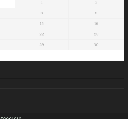
1
2
8
9
15
16
22
23
29
30
956661616