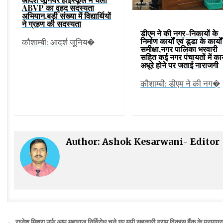
ABVP का वृहद सदस्यता
अभियान,बड़ी संख्या में विद्यार्थियों
ने ग्रहण की सदस्यता
डीएम ने की नगर-निकायों के
निर्माण कार्यों एवं डूडा के कार्यो
कौशाम्बी: आदर्श जूनिय�
समीक्षा,नगर पालिका भरवारी
सहित कई नगर पंचायतों में कार
अधूरे होने पर जताई नाराजगी
कौशाम्बी: डीएम ने की नग�
Author:
Ashok Kesarwani- Editor
← राजेश मिश्रा उर्फ अप्पू महाराज निर्विरोध चुने गए यूपी सहकारी ग्राम विकास बैंक के प्रया