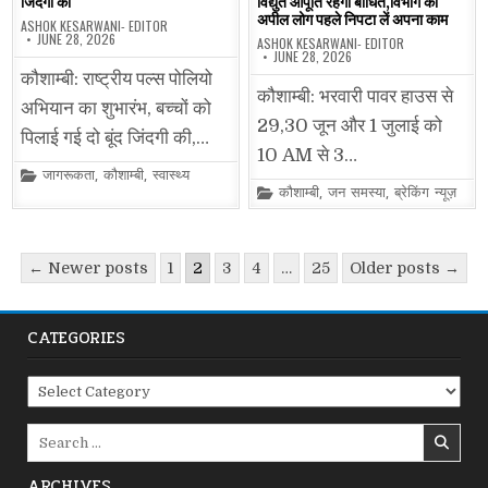
जिंदगी की
विद्युत आपूर्ति रहेगी बाधित,विभाग की
अपील लोग पहले निपटा लें अपना काम
ASHOK KESARWANI- EDITOR
JUNE 28, 2026
ASHOK KESARWANI- EDITOR
JUNE 28, 2026
कौशाम्बी: राष्ट्रीय पल्स पोलियो
कौशाम्बी: भरवारी पावर हाउस से
अभियान का शुभारंभ, बच्चों को
29,30 जून और 1 जुलाई को
पिलाई गई दो बूंद जिंदगी की,…
10 AM से 3…
Posted
जागरूकता
,
कौशाम्बी
,
स्वास्थ्य
in
Posted
कौशाम्बी
,
जन समस्या
,
ब्रेकिंग न्यूज़
in
Posts
← Newer posts
1
2
3
4
…
25
Older posts →
pagination
CATEGORIES
Categories
Search
for:
ARCHIVES