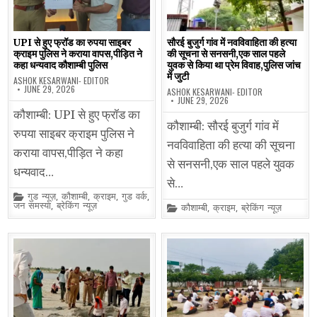
UPI से हुए फ्रॉड का रुपया साइबर
सौरई बुजुर्ग गांव में नवविवाहिता की हत्या
क्राइम पुलिस ने कराया वापस,पीड़ित ने
की सूचना से सनसनी,एक साल पहले
कहा धन्यवाद कौशाम्बी पुलिस
युवक से किया था प्रेम विवाह,पुलिस जांच
में जुटी
ASHOK KESARWANI- EDITOR
JUNE 29, 2026
ASHOK KESARWANI- EDITOR
JUNE 29, 2026
कौशाम्बी: UPI से हुए फ्रॉड का
कौशाम्बी: सौरई बुजुर्ग गांव में
रुपया साइबर क्राइम पुलिस ने
नवविवाहिता की हत्या की सूचना
कराया वापस,पीड़ित ने कहा
से सनसनी,एक साल पहले युवक
धन्यवाद…
से…
Posted
गुड न्यूज़
,
कौशाम्बी
,
क्राइम
,
गुड वर्क
,
in
जन समस्या
,
ब्रेकिंग न्यूज़
Posted
कौशाम्बी
,
क्राइम
,
ब्रेकिंग न्यूज़
in