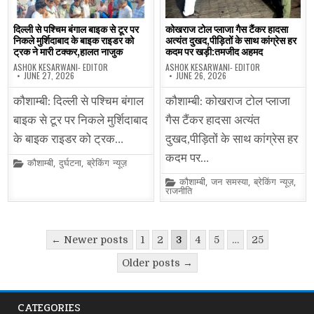
दिल्ली से पश्चिम बंगाल बाइक से टूर पर
कोखराज टोल प्लाजा गैस टैंकर हादसा
निकले मुर्शिदाबाद के बाइक राइडर को
अत्यंत दुखद,पीड़ितों के साथ कांग्रेस हर
ट्रक ने मारी टक्कर,हालत नाजुक
कदम पर खड़ी:तमजीद अहमद
ASHOK KESARWANI- EDITOR
ASHOK KESARWANI- EDITOR
JUNE 27, 2026
JUNE 26, 2026
कौशाम्बी: दिल्ली से पश्चिम बंगाल
कौशाम्बी: कोखराज टोल प्लाजा
बाइक से टूर पर निकले मुर्शिदाबाद
गैस टैंकर हादसा अत्यंत
के बाइक राइडर को ट्रक…
दुखद,पीड़ितों के साथ कांग्रेस हर
कदम पर…
Posted
कौशाम्बी
,
दुर्घटना
,
ब्रेकिंग न्यूज़
in
Posted
कौशाम्बी
,
जन समस्या
,
ब्रेकिंग न्यूज़
,
in
राजनीति
Posts
← Newer posts
1
2
3
4
5
…
25
pagination
Older posts →
CATEGORIES