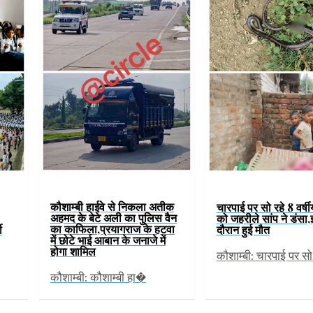
कौशाम्बी हाईवे से निकला अतीक
चारपाई पर सो रहे 8 वर्षीय
अहमद के बेटे अली का पुलिस वैन
को जहरीले सांप ने डंसा
का काफिला,प्रयागराज के हटवा
ी
दौरान हुई मौत
में छोटे भाई आबान के जनाजे में
होगा शामिल
कौशाम्बी: चारपाई पर स
कौशाम्बी: कौशाम्बी हा�