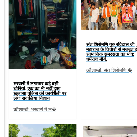
संत शिरोमणि गुरु रविदास जी
महाराज के विचारों से मजबूत ह
सामाजिक समरसता का भाव:
धर्मराज मौर्य,
कौशाम्बी: संत शिरोमणि �
भरवारी में लगातार कई बड़ी
चोरियां, एक का भी नहीं हुआ
खुलासा,पुलिस की कार्यशैली पर
लगा सवालिया निशान
कौशाम्बी: भरवारी में ल�