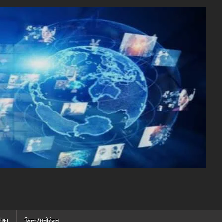
िक्षा
फ़िल्म/मनोरंजन