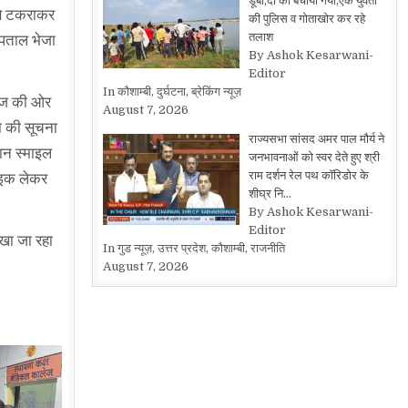
डूबी,दो को बचाया गया,एक युवती
 से टकराकर
की पुलिस व गोताखोर कर रहे
तलाश
स्पताल भेजा
By Ashok Kesarwani-
Editor
In कौशाम्बी, दुर्घटना, ब्रेकिंग न्यूज़
राज की ओर
August 7, 2026
ा की सूचना
राज्यसभा सांसद अमर पाल मौर्य ने
ान स्माइल
जनभावनाओं को स्वर देते हुए श्री
राम दर्शन रेल पथ कॉरिडोर के
बाइक लेकर
शीघ्र नि…
By Ashok Kesarwani-
Editor
ेखा जा रहा
In गुड न्यूज़, उत्तर प्रदेश, कौशाम्बी, राजनीति
August 7, 2026