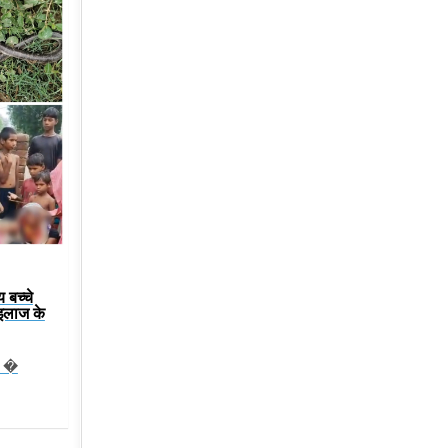
 बच्चे
,इलाज के
ो �