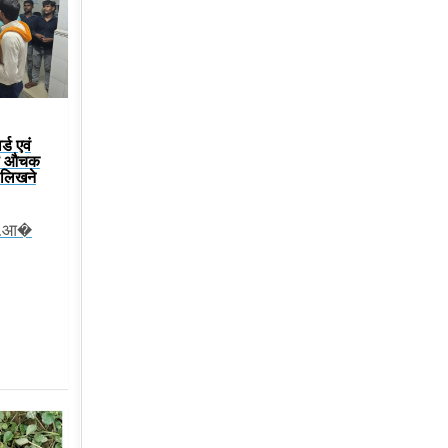
्ड एवं
या औचक
ं लिखने
एन.आ�