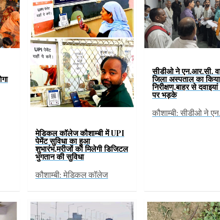
सीडीओ ने एन.आर.सी. वार
ोगा
जिला अस्पताल का कि
निरीक्षण,बाहर से दवाइया
पर भड़के
कौशाम्बी: सीडीओ ने 
मेडिकल कॉलेज कौशाम्बी में UPI
पेमेंट सुविधा का हुआ
शुभारंभ,मरीजों को मिलेगी डिजिटल
भुगतान की सुविधा
कौशाम्बी: मेडिकल कॉलेज