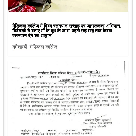
मेडिकल कॉलेज में विश्व स्तनपान सप्ताह पर जागरूकता अभियान,
विशेषज्ञों ने बताए माँ के दूध के लाभ, पहले छह माह तक केवल
स्तनपान देने का आह्वान
कौशाम्बी: मेडिकल कॉलेज