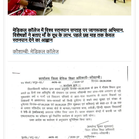
मेडिकल कॉलेज में विश्व स्तनपान सप्ताह पर जागरूकता अभियान,
विशेषज्ञों ने बताए माँ के दूध के लाभ, पहले छह माह तक केवल
स्तनपान देने का आह्वान
कौशाम्बी: मेडिकल कॉलेज