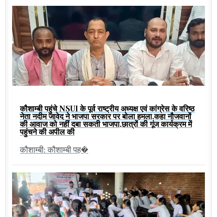
कौशाम्बी पहुंचे NSUI के पूर्व राष्ट्रीय अध्यक्ष एवं कांग्रेस के वरिष्ठ
नेता नदीम जावेद ने भाजपा सरकार पर बोला हमला,कहा नौजवानों
की आवाज को नहीं दबा सकती भाजपा,छात्रों की गूंज कार्यक्रम में
पहुंचने की अपील की
कौशाम्बी: कौशाम्बी पह�