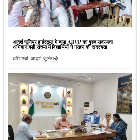
आदर्श जूनियर हाईस्कूल में चला ABVP का वृहद सदस्यता
अभियान,बड़ी संख्या में विद्यार्थियों ने ग्रहण की सदस्यता
कौशाम्बी: आदर्श जूनिय�