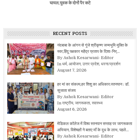
घायल,युवक के दोनों पैर कटे
RECENT POSTS
नंदबाबा के आंगन से गूंजे श्रीकृष्ण जन्मभूमि मुक्ति के
स्वर,हिंदू पक्षकार महेंद्र प्रताप के दिशा-निर्…
By Ashok Kesarwani- Editor
In धर्म, आयोजन, उत्तर प्रदेश, धरना/प्रदर्शन
August 7, 2026
हर मां का संकल्प,हर शिशु का अधिकार:स्तनपान : डॉ.
सुजाता संजय
By Ashok Kesarwani- Editor
In राष्ट्रीय, जागरूकता, स्वास्थ्य
August 6, 2026
मेडिकल कॉलेज में विश्व स्तनपान सप्ताह पर जागरूकता
अभियान, विशेषज्ञों ने बताए माँ के दूध के लाभ, पहले…
By Ashok Kesarwani- Editor