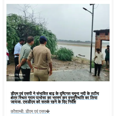
डीएम एवं एसपी ने संभावित बाढ़ के दृष्टिगत यमुना नदी के तटीय
क्षेत्र स्थित ग्राम पाभोसा का भ्रमण कर वस्तुस्थिति का लिया
जायजा, एसडीएम को सतर्क रहने के दिए निर्देश
कौशाम्बी: डीएम एवं एसप�