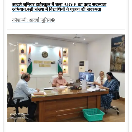
आदर्श जूनियर हाईस्कूल में चला ABVP का वृहद सदस्यता
अभियान,बड़ी संख्या में विद्यार्थियों ने ग्रहण की सदस्यता
कौशाम्बी: आदर्श जूनिय�