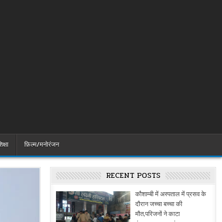
िक्षा
फ़िल्म/मनोरंजन
RECENT POSTS
कौशाम्बी में अस्पताल में प्रसव के
दौरान जच्चा बच्चा की
मौत,परिजनों ने काटा