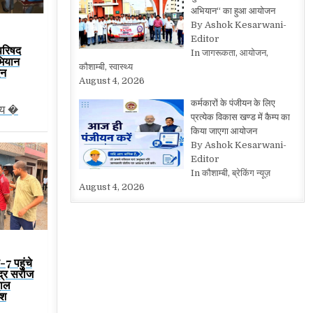
अभियान“ का हुआ आयोजन
By Ashok Kesarwani-
Editor
परिषद
In जागरूकता, आयोजन,
भियान
कौशाम्बी, स्वास्थ्य
िन
August 4, 2026
कर्मकारों के पंजीयन के लिए
ीय �
प्रत्येक विकास खण्ड में कैम्प का
किया जाएगा आयोजन
By Ashok Kesarwani-
Editor
In कौशाम्बी, ब्रेकिंग न्यूज़
August 4, 2026
7 पहुंचे
ंद्र सरोज
ाल
ेश