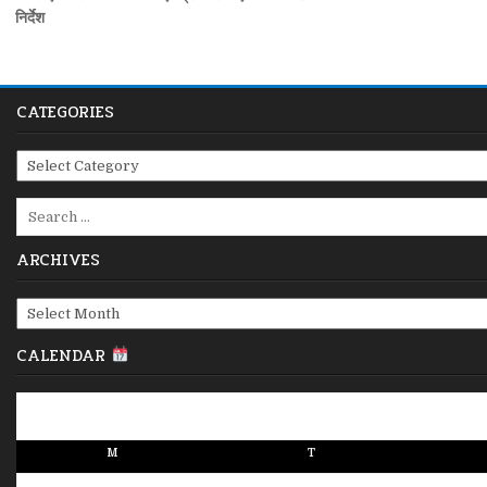
navigation
निर्देश
CATEGORIES
Categories
Search
for:
ARCHIVES
Archives
CALENDAR
M
T