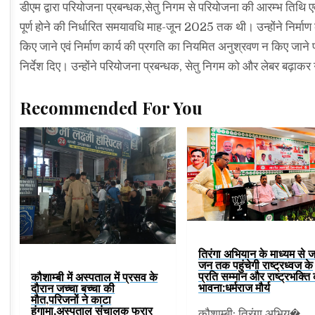
डीएम द्वारा परियोजना प्रबन्धक,सेतु निगम से परियोजना की आरम्भ तिथि एव
पूर्ण होने की निर्धारित समयावधि माह-जून 2025 तक थी। उन्होंने निर्माण का
किए जाने एवं निर्माण कार्य की प्रगति का नियमित अनुश्रवण न किए जाने 
निर्देश दिए। उन्होंने परियोजना प्रबन्धक, सेतु निगम को और लेबर बढ़ाकर गुण
Recommended For You
तिरंगा अभियान के माध्यम से 
जन तक पहुंचेगी राष्ट्रध्वज के
प्रति सम्मान और राष्ट्रभक्ति
कौशाम्बी में अस्पताल में प्रसव के
भावना:धर्मराज मौर्य
दौरान जच्चा बच्चा की
मौत,परिजनों ने काटा
हंगामा,अस्पताल संचालक फरार
कौशाम्बी: तिरंगा अभिय�