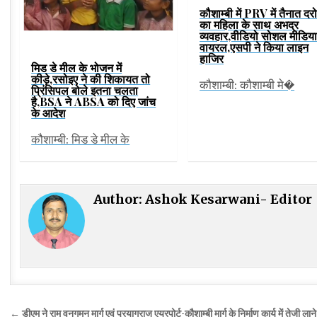
कौशाम्बी में PRV में तैनात दर
का महिला के साथ अभद्र
व्यवहार,वीडियो सोशल मीडिया
वायरल,एसपी ने किया लाइन
हाजिर
मिड डे मील के भोजन में
कीड़े,रसोइए ने की शिकायत तो
कौशाम्बी: कौशाम्बी मे�
प्रिंसिपल बोले इतना चलता
है,BSA ने ABSA को दिए जांच
के आदेश
कौशाम्बी: मिड डे मील के
Author:
Ashok Kesarwani- Editor
Post
← डीएम ने राम वनगमन मार्ग एवं प्रयागराज एयरपोर्ट-कौशाम्बी मार्ग के निर्माण कार्य में तेजी लाने