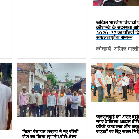
अखिल भारतीय विद्यार्थी 
कौशाम्बी के सदस्यता अ
2026-27 का पाँचवाँ द
सफलतापूर्वक सम्पन्न
कौशाम्बी: अखिल भारत
जनसुनवाई का असर वार्ड-
नगर पालिका अध्यक्ष वीरे
फौजी,जलभराव और बदह
जिला पंचायत सदस्य ने नए सीसी
सड़कों पर दिए सख्त निर्द
रोड का किया शुभारंभ,बोले:क्षेत्र