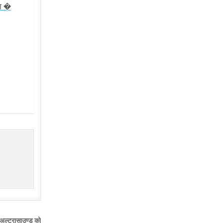
का �
 अल्ट्रासाउण्ड को