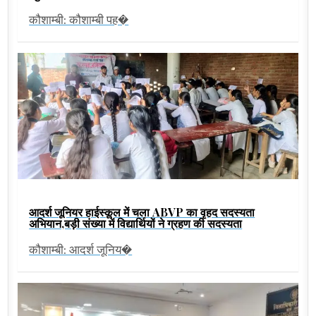
कौशाम्बी: कौशाम्बी पह�
आदर्श जूनियर हाईस्कूल में चला ABVP का वृहद सदस्यता
अभियान,बड़ी संख्या में विद्यार्थियों ने ग्रहण की सदस्यता
कौशाम्बी: आदर्श जूनिय�