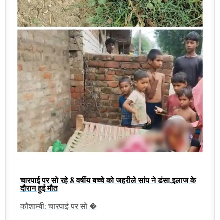
चारपाई पर सो रहे 8 वर्षीय बच्चे को जहरीले सांप ने डंसा,इलाज के
दौरान हुई मौत
कौशाम्बी: चारपाई पर सो �