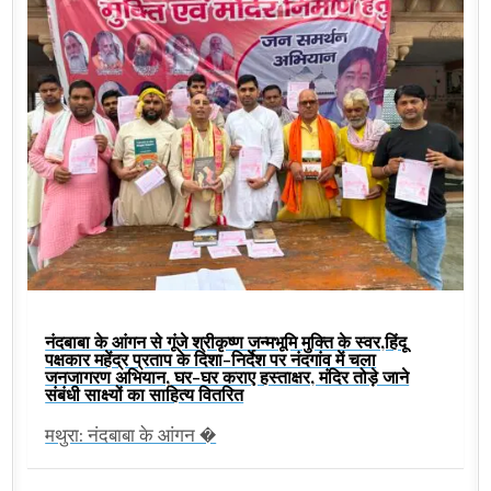
नंदबाबा के आंगन से गूंजे श्रीकृष्ण जन्मभूमि मुक्ति के स्वर,हिंदू
पक्षकार महेंद्र प्रताप के दिशा-निर्देश पर नंदगांव में चला
जनजागरण अभियान, घर-घर कराए हस्ताक्षर, मंदिर तोड़े जाने
संबंधी साक्ष्यों का साहित्य वितरित
मथुरा: नंदबाबा के आंगन �