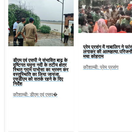
प्रेम प्रसंग में नाबालिग ने फां
लगाकर की आत्महत्या,परिजनों 
मचा कोहराम
डीएम एवं एसपी ने संभावित बाढ़ के
दृष्टिगत यमुना नदी के तटीय क्षेत्र
कौशाम्बी: प्रेम प्रसंग
स्थित ग्राम पाभोसा का भ्रमण कर
वस्तुस्थिति का लिया जायजा,
एसडीएम को सतर्क रहने के दिए
निर्देश
कौशाम्बी: डीएम एवं एसप�