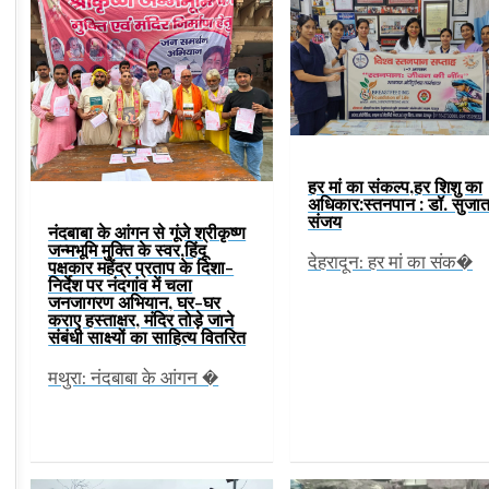
हर मां का संकल्प,हर शिशु का
अधिकार:स्तनपान : डॉ. सुजात
संजय
नंदबाबा के आंगन से गूंजे श्रीकृष्ण
जन्मभूमि मुक्ति के स्वर,हिंदू
देहरादून: हर मां का संक�
पक्षकार महेंद्र प्रताप के दिशा-
निर्देश पर नंदगांव में चला
जनजागरण अभियान, घर-घर
कराए हस्ताक्षर, मंदिर तोड़े जाने
संबंधी साक्ष्यों का साहित्य वितरित
मथुरा: नंदबाबा के आंगन �