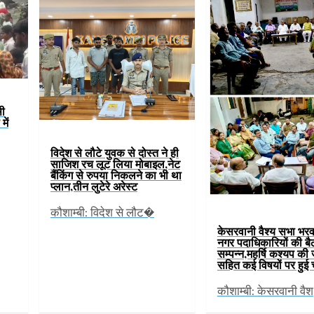
सी
में
विदेश से लौटे युवक से दोस्त ने ही
साजिश रच लूट लिया मोबाइल,नेट
बैंकिंग से रुपया निकलने का भी था
प्लान,तीन लुटेरे अरेस्ट
कौशाम्बी: विदेश से लौट�
केसरवानी वैश्य सभा भरव
नगर पदाधिकारियों की ब
सम्पन्न,महर्षि कश्यप की
सहित कई विषयों पर हुई च
कौशाम्बी: केसरवानी वैश