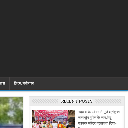
िक्षा
फ़िल्म/मनोरंजन
RECENT POSTS
नंदबाबा के आंगन से गूंजे श्रीकृष्ण
जन्मभूमि मुक्ति के स्वर,हिंदू
पक्षकार महेंद्र प्रताप के दिशा-