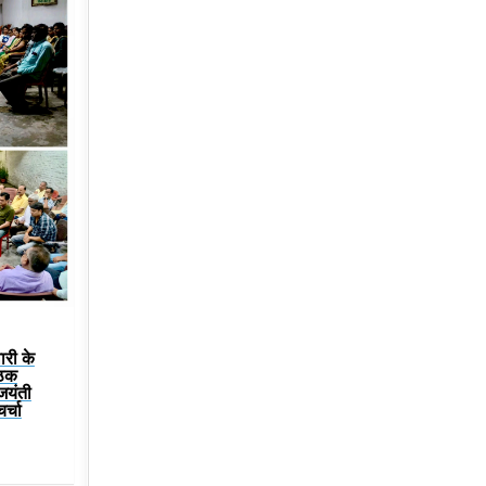
ारी के
ैठक
 जयंती
र्चा