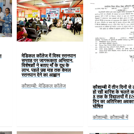
मेडिकल कॉलेज में विश्व स्तनपान
ा
सप्ताह पर जागरूकता अभियान,
विशेषज्ञों ने बताए माँ के दूध के
लाभ, पहले छह माह तक केवल
स्तनपान देने का आह्वान
कौशाम्बी: मेडिकल कॉलेज
कौशाम्बी में तीन दिनों से
हो रही बारिश के चलते कक्
8 तक के विद्यालयों में B
दिन का अतिरिक्त अवका
घोषित
कौशाम्बी: कौशाम्बी में