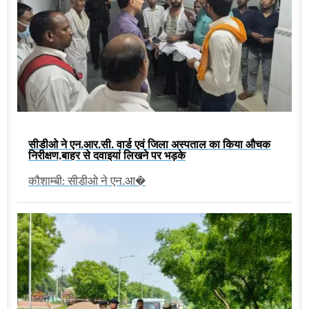
सीडीओ ने एन.आर.सी. वार्ड एवं जिला अस्पताल का किया औचक
निरीक्षण,बाहर से दवाइयां लिखने पर भड़के
कौशाम्बी: सीडीओ ने एन.आ�