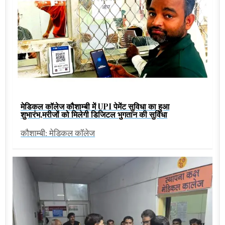
मेडिकल कॉलेज कौशाम्बी में UPI पेमेंट सुविधा का हुआ
शुभारंभ,मरीजों को मिलेगी डिजिटल भुगतान की सुविधा
कौशाम्बी: मेडिकल कॉलेज