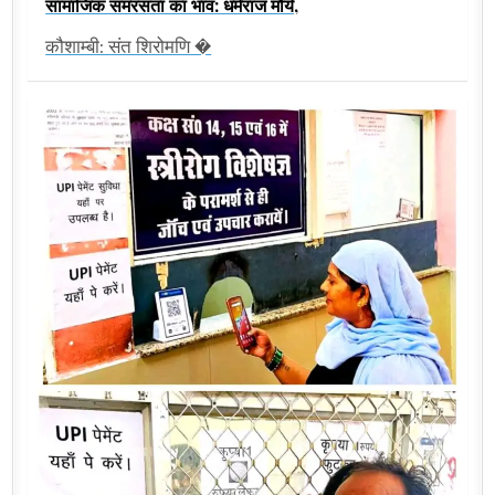
सामाजिक समरसता का भाव: धर्मराज मौर्य,
कौशाम्बी: संत शिरोमणि �