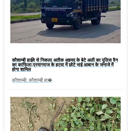
कौशाम्बी हाईवे से निकला अतीक अहमद के बेटे अली का पुलिस वैन
का काफिला,प्रयागराज के हटवा में छोटे भाई आबान के जनाजे में
होगा शामिल
कौशाम्बी: कौशाम्बी हा�