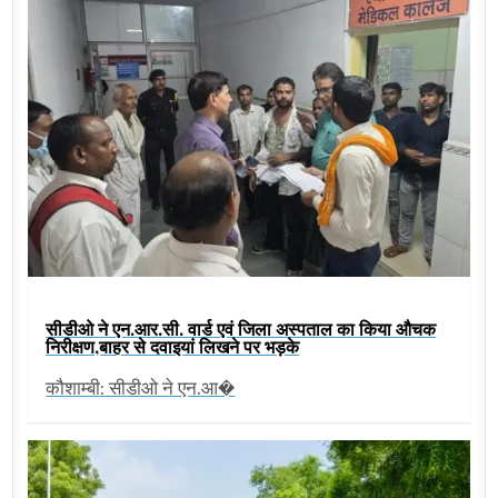
सीडीओ ने एन.आर.सी. वार्ड एवं जिला अस्पताल का किया औचक
निरीक्षण,बाहर से दवाइयां लिखने पर भड़के
कौशाम्बी: सीडीओ ने एन.आ�