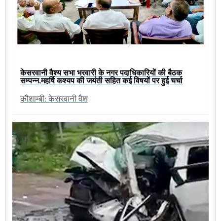
केसरवानी वैश्य सभा भरवारी के नगर पदाधिकारियों की बैठक
सम्पन्न,महर्षि कश्यप की जयंती सहित कई विषयों पर हुई चर्चा
कौशाम्बी: केसरवानी वैश