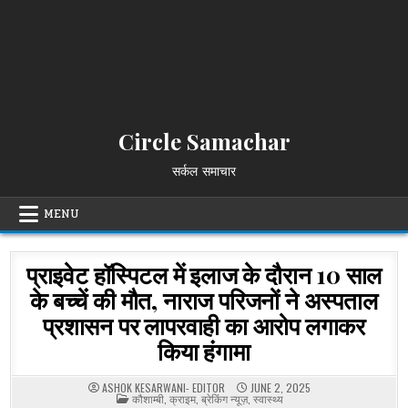
Circle Samachar
सर्कल समाचार
MENU
प्राइवेट हॉस्पिटल में इलाज के दौरान 10 साल
के बच्चें की मौत, नाराज परिजनों ने अस्पताल
प्रशासन पर लापरवाही का आरोप लगाकर
किया हंगामा
ASHOK KESARWANI- EDITOR
JUNE 2, 2025
POSTED
कौशाम्बी
,
क्राइम
,
ब्रेकिंग न्यूज़
,
स्वास्थ्य