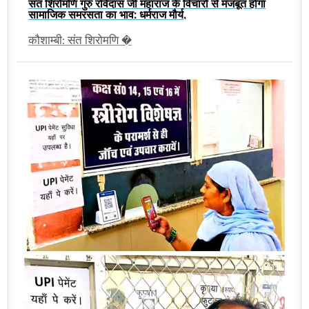
संत शिरोमणि गुरु रविदास जी महाराज के विचारों से मजबूत होगा
सामाजिक समरसता का भाव: धर्मराज मौर्य,
कौशाम्बी: संत शिरोमणि �