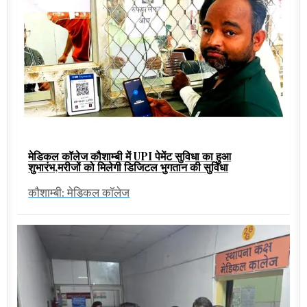
मेडिकल कॉलेज कौशाम्बी में UPI पेमेंट सुविधा का हुआ
शुभारंभ,मरीजों को मिलेगी डिजिटल भुगतान की सुविधा
कौशाम्बी: मेडिकल कॉलेज