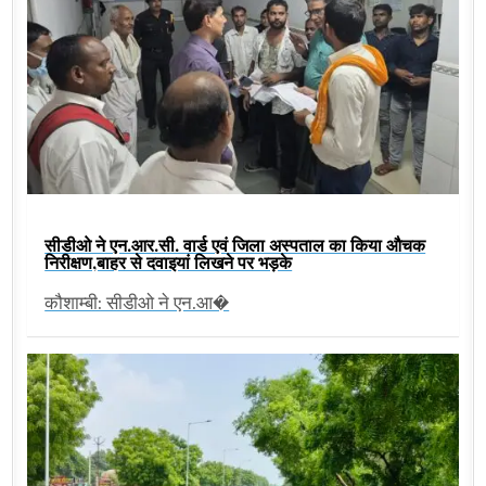
सीडीओ ने एन.आर.सी. वार्ड एवं जिला अस्पताल का किया औचक
निरीक्षण,बाहर से दवाइयां लिखने पर भड़के
कौशाम्बी: सीडीओ ने एन.आ�