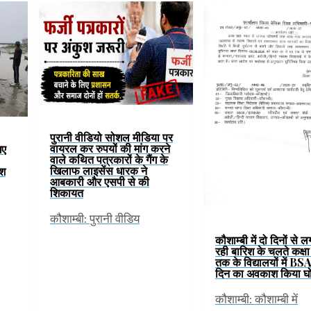
पुरानी वीडियो सोशल मीडिया पर
वायरल कर रुपयों की मांग करने
गए
वाले कथित पत्रकारों के गैंग के
खिलाफ लाइसेंस धारक ने
ाश
आबकारी और एसपी से की
शिकायत
कौशाम्बी: पुरानी वीडिय
कौशाम्बी में दो दिनों से 
रही बारिश के चलते कक्षा
तक के विद्यालयों में BS
दिन का अवकाश किया घ
कौशाम्बी: कौशाम्बी में