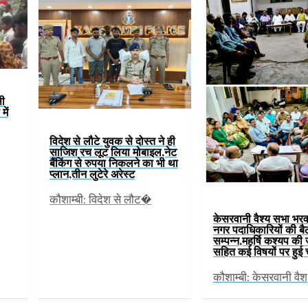
सी
में
विदेश से लौटे युवक से दोस्त ने ही
साजिश रच लूट लिया मोबाइल,नेट
बैंकिंग से रुपया निकलने का भी था
प्लान,तीन लुटेरे अरेस्ट
कौशाम्बी: विदेश से लौट�
केसरवानी वैश्य सभा भरव
नगर पदाधिकारियों की ब
सम्पन्न,महर्षि कश्यप की
सहित कई विषयों पर हुई च
कौशाम्बी: केसरवानी वैश