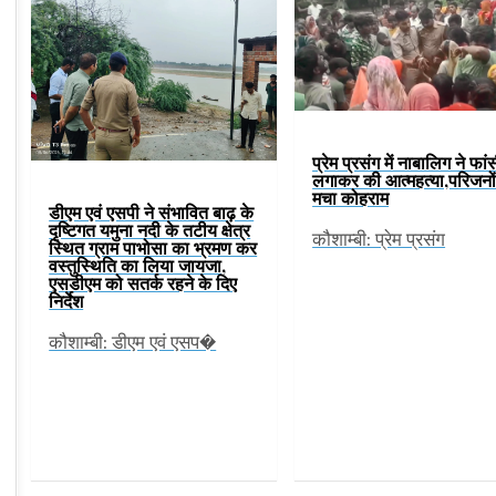
प्रेम प्रसंग में नाबालिग ने फां
लगाकर की आत्महत्या,परिजनों 
मचा कोहराम
डीएम एवं एसपी ने संभावित बाढ़ के
दृष्टिगत यमुना नदी के तटीय क्षेत्र
कौशाम्बी: प्रेम प्रसंग
स्थित ग्राम पाभोसा का भ्रमण कर
वस्तुस्थिति का लिया जायजा,
एसडीएम को सतर्क रहने के दिए
निर्देश
कौशाम्बी: डीएम एवं एसप�