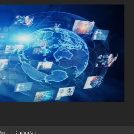
िक्षा
फ़िल्म/मनोरंजन