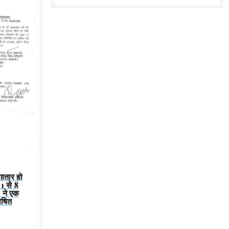
लगातार हो
 1 से 8
A ने एक
ोषित