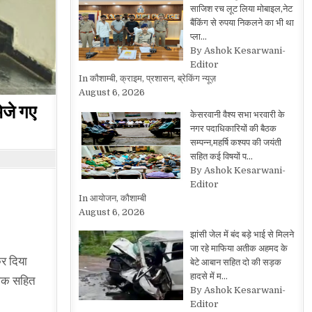
साजिश रच लूट लिया मोबाइल,नेट
बैंकिंग से रुपया निकलने का भी था
प्ला…
By Ashok Kesarwani-
Editor
In कौशाम्बी, क्राइम, प्रशासन, ब्रेकिंग न्यूज़
August 6, 2026
ेजे गए
केसरवानी वैश्य सभा भरवारी के
नगर पदाधिकारियों की बैठक
सम्पन्न,महर्षि कश्यप की जयंती
सहित कई विषयों प…
By Ashok Kesarwani-
Editor
In आयोजन, कौशाम्बी
August 6, 2026
झांसी जेल में बंद बड़े भाई से मिलने
जा रहे माफिया अतीक अहमद के
कर दिया
बेटे आबान सहित दो की सड़क
हादसे में म…
योजक सहित
By Ashok Kesarwani-
Editor