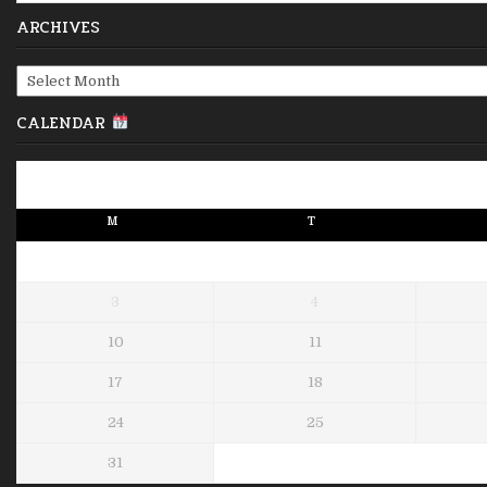
ARCHIVES
Archives
CALENDAR
M
T
3
4
10
11
17
18
24
25
31