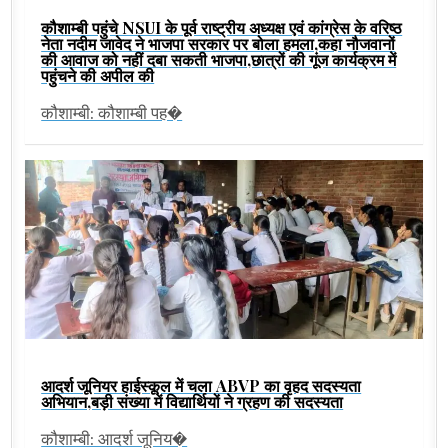
कौशाम्बी पहुंचे NSUI के पूर्व राष्ट्रीय अध्यक्ष एवं कांग्रेस के वरिष्ठ
नेता नदीम जावेद ने भाजपा सरकार पर बोला हमला,कहा नौजवानों
की आवाज को नहीं दबा सकती भाजपा,छात्रों की गूंज कार्यक्रम में
पहुंचने की अपील की
कौशाम्बी: कौशाम्बी पह�
आदर्श जूनियर हाईस्कूल में चला ABVP का वृहद सदस्यता
अभियान,बड़ी संख्या में विद्यार्थियों ने ग्रहण की सदस्यता
कौशाम्बी: आदर्श जूनिय�