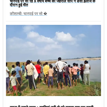
चारपाई पर सो रहे 8 वर्षीय बच्चे को जहरीले सांप ने डंसा,इलाज के
दौरान हुई मौत
कौशाम्बी: चारपाई पर सो �