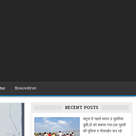
िक्षा
फ़िल्म/मनोरंजन
RECENT POSTS
यमुना में नहाते समय 3 युवतियां
डूबी,दो को बचाया गया,एक युवती
की पुलिस व गोताखोर कर रहे