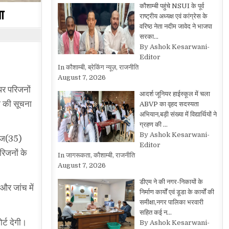
कौशाम्बी पहुंचे NSUI के पूर्व
ा
राष्ट्रीय अध्यक्ष एवं कांग्रेस के
वरिष्ठ नेता नदीम जावेद ने भाजपा
सरका…
By Ashok Kesarwani-
Editor
In कौशाम्बी, ब्रेकिंग न्यूज़, राजनीति
August 7, 2026
पर परिजनों
आदर्श जूनियर हाईस्कूल में चला
ा की सूचना
ABVP का वृहद सदस्यता
अभियान,बड़ी संख्या में विद्यार्थियों ने
ग्रहण की …
By Ashok Kesarwani-
अनुज(35)
Editor
रिजनों के
In जागरूकता, कौशाम्बी, राजनीति
August 7, 2026
डीएम ने की नगर-निकायों के
और जांच में
निर्माण कार्यों एवं डूडा के कार्यों की
समीक्षा,नगर पालिका भरवारी
सहित कई न…
र्ट देगी।
By Ashok Kesarwani-