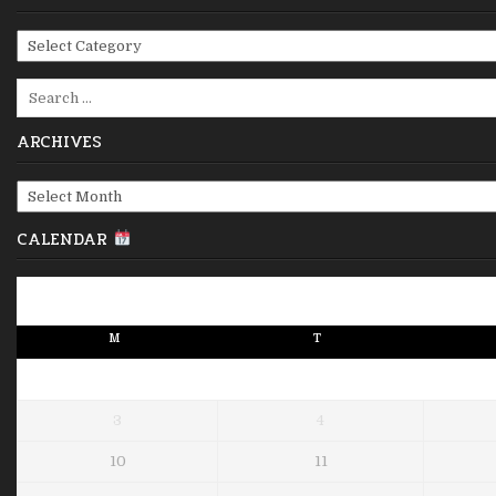
Categories
Search
for:
ARCHIVES
Archives
CALENDAR
M
T
3
4
10
11