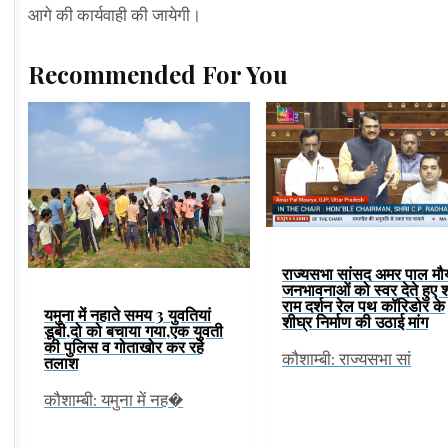
आगे की कार्यवाही की जायेगी।
Recommended For You
राज्यसभा सांसद अमर पाल मौर्
जनभावनाओं को स्वर देते हुए श
राम दर्शन रेल पथ कॉरिडोर के
यमुना में नहाते समय 3 युवतियां
शीघ्र निर्माण की उठाई मांग
डूबी,दो को बचाया गया,एक युवती
की पुलिस व गोताखोर कर रहे
कौशाम्बी: राज्यसभा सां
तलाश
कौशाम्बी: यमुना में नह�