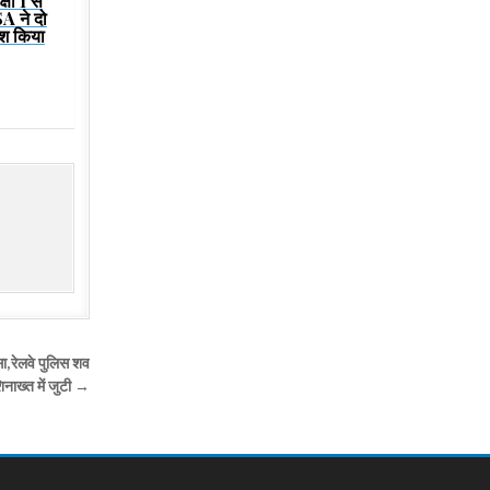
षा 1 से
SA ने दो
श किया
सा,रेलवे पुलिस शव
शिनाख्त में जुटी →