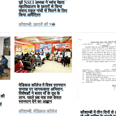
पूर्व NSUI अध्यक्ष ने भवंस मेहता
महाविद्यालय के छात्रों से किया
संवाद,राहुल गांधी से मिलने के लिए
किया आमंत्रित
कौशाम्बी: छात्रों की ग�
मेडिकल कॉलेज में विश्व स्तनपान
सप्ताह पर जागरूकता अभियान,
विशेषज्ञों ने बताए माँ के दूध के
ं की
लाभ, पहले छह माह तक केवल
स्तनपान देने का आह्वान
्य
कौशाम्बी: मेडिकल कॉलेज
कौशाम्बी में तीन दिनों से