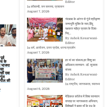
Editor
In कौशाम्बी, जन समस्या, प्रशासन
August 7, 2026
नंदबाबा के आंगन से गूंजे श्रीकृष्ण
जन्मभूमि मुक्ति के स्वर,हिंदू
पक्षकार महेंद्र प्रताप के दिशा-
निर्…
By Ashok Kesarwani-
Editor
In धर्म, आयोजन, उत्तर प्रदेश, धरना/प्रदर्शन
August 7, 2026
ूर्व
हर मां का संकल्प,हर शिशु का
रेस के
ने भाजपा
अधिकार:स्तनपान : डॉ. सुजाता
कहा
संजय
हीं दबा
By Ashok Kesarwani-
गूंज
Editor
 अपील की
In राष्ट्रीय, जागरूकता, स्वास्थ्य
August 6, 2026
�
मेडिकल कॉलेज में विश्व स्तनपान
सप्ताह पर जागरूकता अभियान,
विशेषज्ञों ने बताए माँ के दूध के