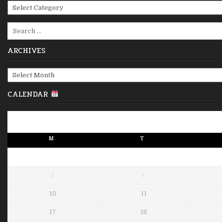
Categories
Search
for:
ARCHIVES
Archives
CALENDAR
M
T
3
4
10
11
17
18