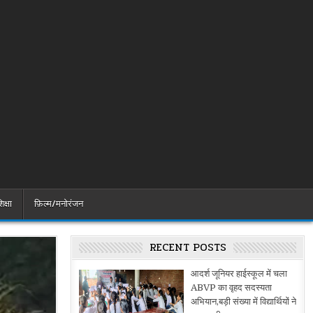
िक्षा
फ़िल्म/मनोरंजन
RECENT POSTS
आदर्श जूनियर हाईस्कूल में चला
ABVP का वृहद सदस्यता
अभियान,बड़ी संख्या में विद्यार्थियों ने