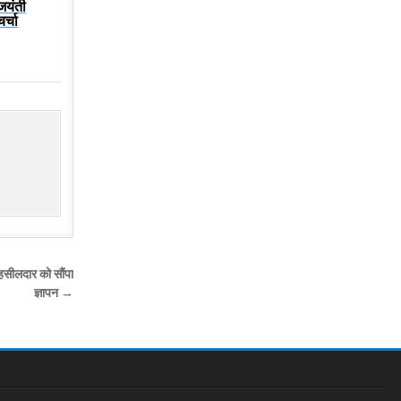
 जयंती
र्चा
तहसीलदार को सौंपा
ज्ञापन →