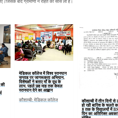
िसके बाद ग्रामीणों ने राहत की सांस ली है।
मेडिकल कॉलेज में विश्व स्तनपान
सप्ताह पर जागरूकता अभियान,
विशेषज्ञों ने बताए माँ के दूध के
ं की
लाभ, पहले छह माह तक केवल
स्तनपान देने का आह्वान
्य
कौशाम्बी: मेडिकल कॉलेज
कौशाम्बी में तीन दिनों से
हो रही बारिश के चलते कक्
8 तक के विद्यालयों में B
दिन का अतिरिक्त अवका
घोषित