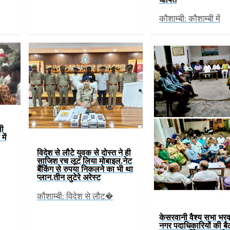
कौशाम्बी: कौशाम्बी में
सी
में
विदेश से लौटे युवक से दोस्त ने ही
साजिश रच लूट लिया मोबाइल,नेट
बैंकिंग से रुपया निकलने का भी था
प्लान,तीन लुटेरे अरेस्ट
कौशाम्बी: विदेश से लौट�
केसरवानी वैश्य सभा भरव
नगर पदाधिकारियों की ब