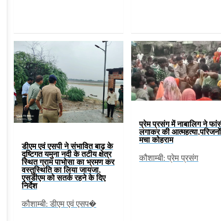
प्रेम प्रसंग में नाबालिग ने फां
लगाकर की आत्महत्या,परिजनों 
मचा कोहराम
डीएम एवं एसपी ने संभावित बाढ़ के
दृष्टिगत यमुना नदी के तटीय क्षेत्र
कौशाम्बी: प्रेम प्रसंग
स्थित ग्राम पाभोसा का भ्रमण कर
वस्तुस्थिति का लिया जायजा,
एसडीएम को सतर्क रहने के दिए
निर्देश
कौशाम्बी: डीएम एवं एसप�