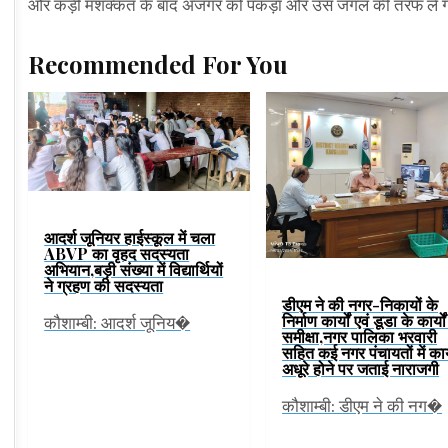
और कड़ी मशक्कत के बाद अजगर को पकड़ा और उस जंगल की तरफ ले गए।ज
Recommended For You
आदर्श जूनियर हाईस्कूल में चला
ABVP का वृहद सदस्यता
अभियान,बड़ी संख्या में विद्यार्थियों
ने ग्रहण की सदस्यता
डीएम ने की नगर-निकायों के
निर्माण कार्यों एवं डूडा के कार्यो
कौशाम्बी: आदर्श जूनिय�
समीक्षा,नगर पालिका भरवारी
सहित कई नगर पंचायतों में कार
अधूरे होने पर जताई नाराजगी
कौशाम्बी: डीएम ने की नग�